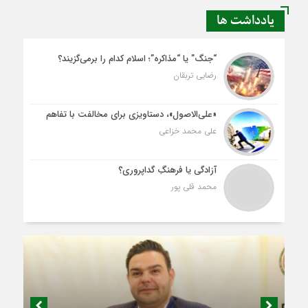
یادداشت ها
“جنگ” یا “مذاکره”؛ اسلام کدام را برمی‌گزیند؟
رضایی تربقان
«علی‌الاصول»، دستاویزی برای مخالفت با تفاهم
علی محمد خزاعی
آزادگی یا فرهنگِ گداپروری؟
محمد قلی پور