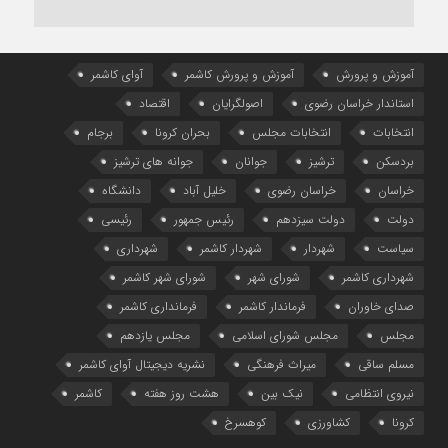
آموزش و پرورش
آموزش و پرورش کاشمر
آوای کاشمر
استاندار خراسان رضوی
اصولگرایان
اقتصاد
انتخابات
انتخابات مجلس
بحران کرونا
برجام
بردسکن
ترشیز
جوانان
جوانه های ترشیز
خراسان
خراسان رضوی
خلیل آباد
دانشگاه
دولت
دولت سیزدهم
رئیس جمهور
رئیسی
سیاست
شهردار
شهردار کاشمر
شهرداری
شهرداری کاشمر
شورای شهر
شورای شهر کاشمر
صدای خاوران
فرماندار کاشمر
فرمانداری کاشمر
مجلس
مجلس شورای اسلامی
مجلس یازدهم
مسلم ساقی
میراث فرهنگی
نشریه دیجیتال آوای کاشمر
نیروی انتظامی
نیک بین
هشت روز هفته
کاشمر
کرونا
کشاورزی
کوهسرخ