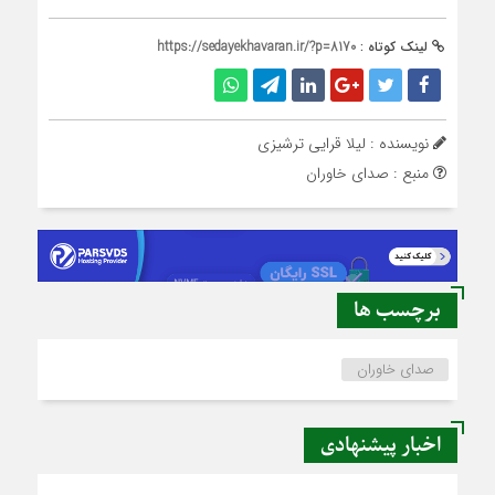
لینک کوتاه :
https://sedayekhavaran.ir/?p=8170
نویسنده : لیلا قرایی ترشیزی
منبع : صدای خاوران
برچسب ها
صدای خاوران
اخبار پیشنهادی