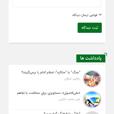
قوانین ارسال دیدگاه
ثبت دیدگاه
یادداشت ها
“جنگ” یا “مذاکره”؛ اسلام کدام را برمی‌گزیند؟
رضایی تربقان
«علی‌الاصول»، دستاویزی برای مخالفت با تفاهم
علی محمد خزاعی
آزادگی یا فرهنگِ گداپروری؟