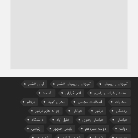
آموزش و پرورش
آموزش و پرورش کاشمر
آوای کاشمر
استاندار خراسان رضوی
اصولگرایان
اقتصاد
انتخابات
انتخابات مجلس
بحران کرونا
برجام
بردسکن
ترشیز
جوانان
جوانه های ترشیز
خراسان
خراسان رضوی
خلیل آباد
دانشگاه
دولت
دولت سیزدهم
رئیس جمهور
رئیسی
سیاست
شهردار
شهردار کاشمر
شهرداری