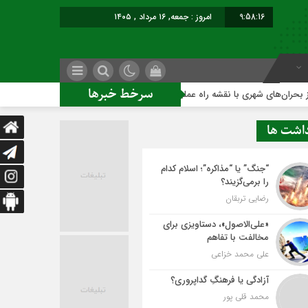
9:58:17
امروز : جمعه, ۱۶ مرداد , ۱۴۰۵
سرخط خبرها
ری با نقشه راه عملیاتی
ساخت ساختمان اداری جدید ممنوع؛
داشت ها
“جنگ” یا “مذاکره”؛ اسلام کدام
را برمی‌گزیند؟
رضایی تربقان
«علی‌الاصول»، دستاویزی برای
مخالفت با تفاهم
علی محمد خزاعی
آزادگی یا فرهنگِ گداپروری؟
محمد قلی پور