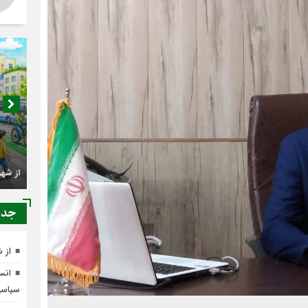
اصناف 
کجا م
جدي
از 
انسج
سیاس