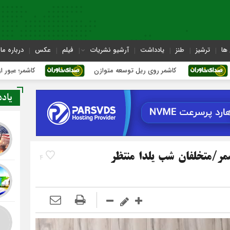
ها
ترشیز
طنز
یادداشت
آرشیو نشریات
فیلم
عکس
درباره ما
کاشمر روی ریل توسعه متوازن
کاشمر؛ عبور از بحران‌های شه
یاد
ر/متخلفان شب یلدا منتظر
4