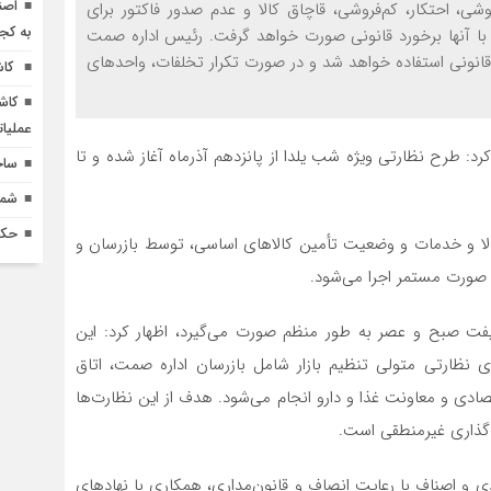
اصن
شی، احتکار، کم‌فروشی، قاچاق کالا و عدم صدور فاکتور برای
به کج
و با آنها برخورد قانونی صورت خواهد گرفت. رئیس اداره صمت
ی قانونی استفاده خواهد شد و در صورت تکرار تخلفات، واحدهای
کاش
کاش
عملیا
: طرح نظارتی ویژه شب یلدا از پانزدهم آذرماه آغاز شده و تا
ساخ
شماره 618 نش
حکم
کالا و خدمات و وضعیت تأمین کالاهای اساسی، توسط بازرسان و
ه صورت مستمر اجرا می‌شود.
شیفت صبح و عصر به طور منظم صورت می‌گیرد، اظهار کرد: این
نظارتی متولی تنظیم بازار شامل بازرسان اداره صمت، اتاق
دی و معاونت غذا و دارو انجام می‌شود. هدف از این نظارت‌ها
‌گذاری غیرمنطقی است.
 و اصناف با رعایت انصاف و قانون‌مداری، همکاری با نهادهای