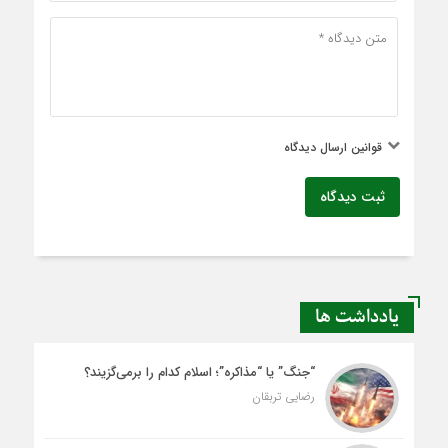
قوانین ارسال دیدگاه
ثبت دیدگاه
یادداشت ها
“جنگ” یا “مذاکره”؛ اسلام کدام را برمی‌گزیند؟
رضایی تربقان