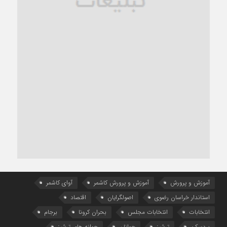
آموزش و پرورش
آموزش و پرورش کاشمر
آوای کاشمر
استاندار خراسان رضوی
اصولگرایان
اقتصاد
انتخابات
انتخابات مجلس
بحران کرونا
برجام
بردسکن
ترشیز
جوانان
جوانه های ترشیز