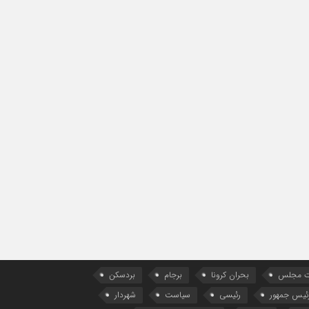
ات مجلس
بحران کرونا
برجام
بردسکن
ئیس جمهور
رئیسی
سیاست
شهردار