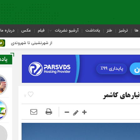
ها
ترشیز
طنز
یادداشت
آرشیو نشریات
فیلم
عکس
درباره ما
از شهرنشینی تا شهروندی
یاد
بارهای کاشمر
7