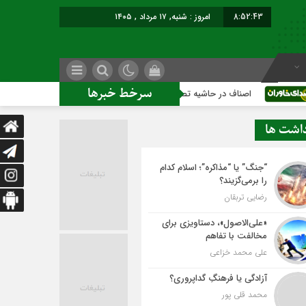
8:52:43
امروز : شنبه, ۱۷ مرداد , ۱۴۰۵
سرخط خبرها
اصناف در حاشیه تصمیم‌سازی؛ شهر بدون بازار به کجا می‌رسد؟
ک
داشت ها
“جنگ” یا “مذاکره”؛ اسلام کدام
را برمی‌گزیند؟
رضایی تربقان
«علی‌الاصول»، دستاویزی برای
مخالفت با تفاهم
علی محمد خزاعی
آزادگی یا فرهنگِ گداپروری؟
محمد قلی پور