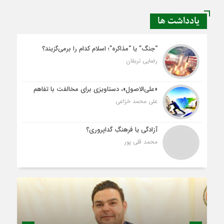
یادداشت ها
“جنگ” یا “مذاکره”؛ اسلام کدام را برمی‌گزیند؟
رضایی تربقان
«علی‌الاصول»، دستاویزی برای مخالفت با تفاهم
علی محمد خزاعی
آزادگی یا فرهنگِ گداپروری؟
محمد قلی پور