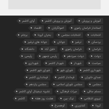
آموزش و پرورش
آموزش و پرورش کاشمر
آوای کاشمر
استاندار خراسان رضوی
اصولگرایان
اقتصاد
انتخابات
انتخابات مجلس
بحران کرونا
برجام
بردسکن
ترشیز
جوانان
جوانه های ترشیز
خراسان
خراسان رضوی
خلیل آباد
دانشگاه
دولت
دولت سیزدهم
رئیس جمهور
رئیسی
سیاست
شهردار
شهردار کاشمر
شهرداری
شهرداری کاشمر
شورای شهر
شورای شهر کاشمر
صدای خاوران
فرماندار کاشمر
فرمانداری کاشمر
مجلس
مجلس شورای اسلامی
مجلس یازدهم
مسلم ساقی
میراث فرهنگی
نشریه دیجیتال آوای کاشمر
نیروی انتظامی
نیک بین
هشت روز هفته
کاشمر
کرونا
کشاورزی
کوهسرخ