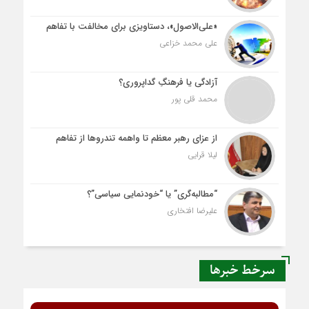
«علی‌الاصول»، دستاویزی برای مخالفت با تفاهم
علی محمد خزاعی
آزادگی یا فرهنگِ گداپروری؟
محمد قلی پور
از عزای رهبر معظم تا واهمه تندروها از تفاهم
لیلا قرایی
“مطالبه‌گری” یا “خودنمایی سیاسی”؟
علیرضا افتخاری
سرخط خبرها