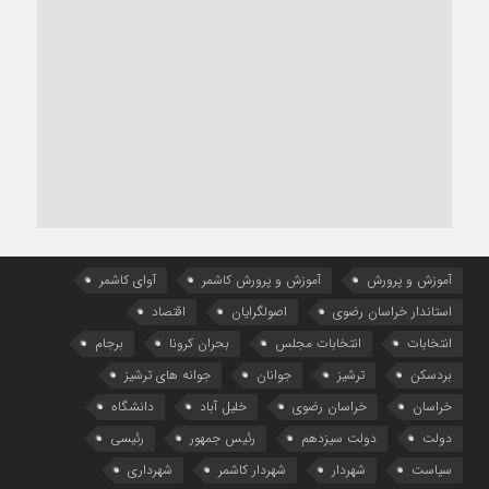
آموزش و پرورش
آموزش و پرورش کاشمر
آوای کاشمر
استاندار خراسان رضوی
اصولگرایان
اقتصاد
انتخابات
انتخابات مجلس
بحران کرونا
برجام
بردسکن
ترشیز
جوانان
جوانه های ترشیز
خراسان
خراسان رضوی
خلیل آباد
دانشگاه
دولت
دولت سیزدهم
رئیس جمهور
رئیسی
سیاست
شهردار
شهردار کاشمر
شهرداری