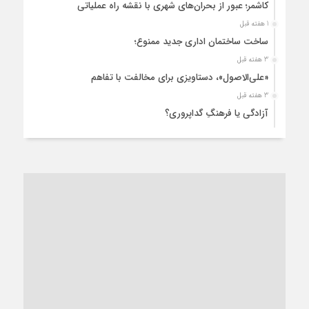
کاشمر؛ عبور از بحران‌های شهری با نقشه راه عملیاتی
1 هفته قبل
ساخت ساختمان اداری جدید ممنوع؛
3 هفته قبل
«علی‌الاصول»، دستاویزی برای مخالفت با تفاهم
3 هفته قبل
آزادگی یا فرهنگِ گداپروری؟
3 هفته قبل
از عزای رهبر معظم تا واهمه تندروها از تفاهم
3 هفته قبل
“مطالبه‌گری” یا “خودنمایی سیاسی”؟
1 ماه قبل
کاشمر و توسعه پایدار شهری؛ برنامه‌ای واقعی یا شعاری تکراری؟
1 ماه قبل
کاشمر در محاصره گرمای شهری؛
1 ماه قبل
زنگ خطر؛ واکاوی پیامدهای عادی‌سازی ناهنجاری‌های اخلاقی و
فروپاشی کیان خانواده