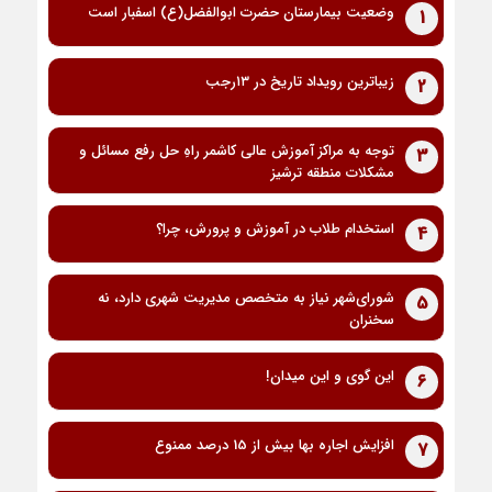
وضعیت بیمارستان حضرت ابوالفضل(ع) اسفبار است
1
زیباترین رویداد تاریخ در ۱۳رجب
2
توجه به مراکز آموزش عالی کاشمر راهِ حل رفع مسائل و
3
مشکلات منطقه ترشیز
استخدام طلاب در آموزش و پرورش، چرا؟
4
شورای‌شهر نیاز به متخصص مدیریت شهری دارد، نه
5
سخنران
این گوی و این میدان!
6
افزایش اجاره بها بیش از 15 درصد ممنوع
7