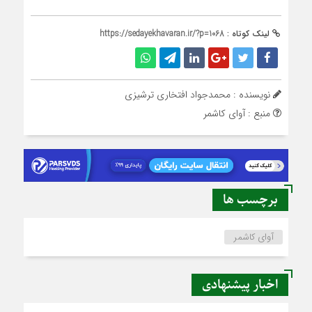
لینک کوتاه :
https://sedayekhavaran.ir/?p=1068
نویسنده : محمدجواد افتخاری ترشیزی
منبع : آوای کاشمر
برچسب ها
آوای کاشمر
اخبار پیشنهادی