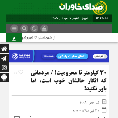
13:25:52
برابر با : Saturday - 8 August - 2026
از شهرنشینی تا شهروندی
30 کیلومتر تا محرومیت! / مردمانی
26
که انگار حال‏شان خوب است، اما
باور نکنید!
کد خبر : 1068
۳۰ تیر ۱۳۹۸ - ۰:۰۰