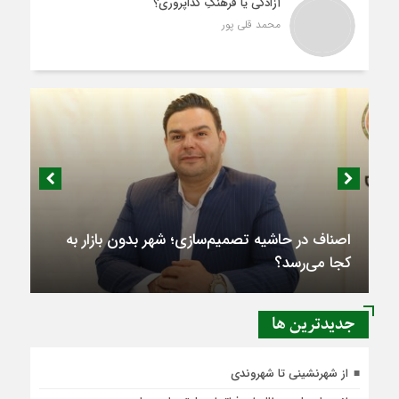
آزادگی یا فرهنگِ گداپروری؟
محمد قلی پور
اصناف در حاشیه تصمیم‌سازی؛ شهر بدون بازار به
کجا می‌رسد؟
جديدترين ها
از شهرنشینی تا شهروندی