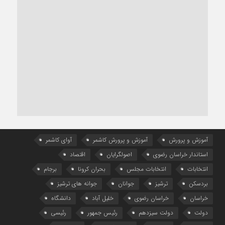
آموزش و پرورش
آموزش و پرورش کاشمر
آوای کاشمر
استاندار خراسان رضوی
اصولگرایان
اقتصاد
انتخابات
انتخابات مجلس
بحران کرونا
برجام
بردسکن
ترشیز
جوانان
جوانه های ترشیز
خراسان
خراسان رضوی
خلیل آباد
دانشگاه
دولت
دولت سیزدهم
رئیس جمهور
رئیسی