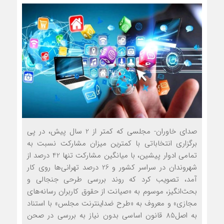
صدای خاوران- مجلسي كه كمتر از 2 سال پيش، در پي
برگزاري انتخاباتي با كمترين ميزان مشاركت نسبت به
تمامي ادوار پيشين، با ميانگين مشاركت تنها 42 درصد از
شهروندان در سراسر كشور و 26 درصد تهراني‌ها روي كار
آمد، تصويب كرد كه روند بررسي طرحي جنجالي و
بحث‌انگيز، موسوم به «صيانت از حقوق كاربران رسانه‌هاي
مجازي» و معروف به «طرح ضداينترنت مجلس» با استناد
به اصل85 قانون اساسي بدون نياز به بررسي در صحن