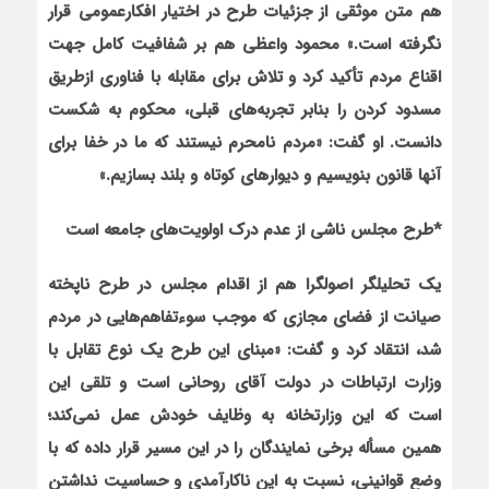
هم متن موثقي از جزئيات طرح در اختيار افكارعمومي قرار
نگرفته است.» محمود واعظي هم بر شفافيت كامل جهت
اقناع مردم تأكيد كرد و تلاش براي مقابله با فناوري ازطريق
مسدود كردن را بنابر تجربه‌هاي قبلي، محكوم به شكست
دانست. او گفت: «مردم نامحرم نيستند كه ما در خفا براي
آنها قانون بنويسيم و ديوارهاي كوتاه و بلند بسازيم.»
*
طرح مجلس ناشي از عدم درك اولويت‌هاي جامعه است
يك تحليلگر اصولگرا هم از اقدام مجلس در طرح ناپخته
صيانت از فضاي مجازي كه موجب سوءتفاهم‌هايي در مردم
شد، انتقاد كرد و گفت: «مبناي اين طرح يك نوع تقابل با
وزارت ارتباطات در دولت آقاي روحاني است و تلقي اين
است كه اين وزارتخانه به وظايف خودش عمل نمي‌كند؛
همين مسأله برخي نمايندگان را در اين مسير قرار داده كه با
وضع قوانيني، نسبت به اين ناكارآمدي و حساسيت نداشتن