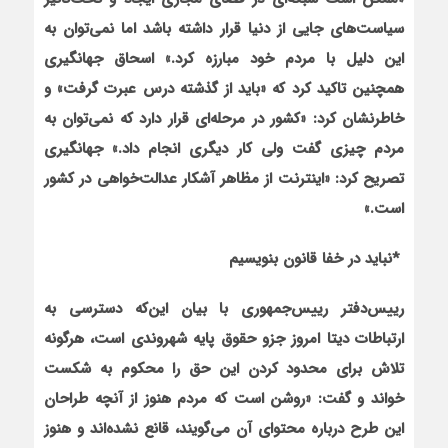
سياست‌هاي جايي از دنيا قرار داشته باشد اما نمي‌توان به
اين دليل با مردم خود مبارزه كرد.» اسحاق جهانگيري
همچنين تاكيد كرد كه «بايد از گذشته درس عبرت گرفت» و
خاطرنشان كرد: «كشور در مرحله‌اي قرار دارد كه نمي‌توان به
مردم چيزي گفت ولي كار ديگري انجام داد.» جهانگيري
تصريح كرد: «اينترنت از مظاهر آشكار عدالت‌خواهي در كشور
است.»
*نبايد در خفا قانون بنويسيم
رييس‌دفتر رييس‌جمهوري با بيان اين
كه دسترسي به
ارتباطات ديتا امروز جزو حقوق پايه شهروندي است، هرگونه
تلاش براي محدود کردن اين حق را محكوم به شكست
خواند و گفت: «روشن است كه مردم هنوز از آنچه طراحان
اين طرح درباره محتواي آن مي‌گويند، قانع نشده‌اند و هنوز