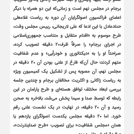
برجام در مجلس نهم است و زماني‌كه اين دو همراه با ديگر
اعضاي فراكسيون اصولگرايان آن دوره به رياست غلامعلي
حدادعادل با اين ادعا كه علي لاريجاني، رييس مجلس وقت،
طرح موسوم به «اقدام متقابل و متناسب جمهوري‌اسلامي
در اجراي برجام» را صرفاً ظرف20 دقيقه تصويب كرده،
صراحتاً او را به «ديكتاتوري و خودرأيي» و عدم ‌شفافيت
متهم كردند؛ حال آن‌كه فارغ از علني بودن آن 20 دقيقه در
مجلس نهم، آن مصوبه پس از تشكيل يك كميسيون ويژه
به رياست زاكاني و اكثريت مخالفان برجام و چندين جلسه
بررسي ابعاد مختلف توافق هسته‌اي و طرح پارلمان در اين
رابطه كه توسط صدا و سيما پخش مي‌شد، بالاخره به صحن
رسيد و آن 20 دقيقه، در نهايت در يك نشست علني رقم
خورد. اما 20 دقيقه مجلس يكدست اصولگراي يازدهم يا
همان «مجلس شفافيت» براي تصويب «طرح ضداينترنت»،