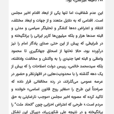
«20 دقيقه غيرعلني» بود
.
اين عدم شفافيت اما تنها يكي از ابعاد اقدام اخير مجلس
است. اقدامي كه به‌ دلايل متعدد و از جهات و ابعاد مختلف،
انتقاد و اعتراض ده‌ها كنشگر و تحليلگر سياسي و مدني و
البته صدها هزار و بلكه ميليون‌ها كاربر ايراني را برانگيخته و
در شرايطي كه پيش از اين حتي صداي يادگار امام را نيز
درآورده بود، حالا نه‌تنها از اسحاق جهانگيري تا محمود
واعظي و البته لعيا جنيدي را به واكنش و مخالفت واداشته،
بلكه سيدمحمد خاتمي، رييس دولت اصلاحات را كه بيش از
يك دهه گذشته را با محدوديت‌هايي در اظهارنظر و حضور در
عرصه عمومي مي‌گذراند، در رده مخالفاني قرار داده كه
صراحتاً اين طرح را «مغاير روح قانون اساسي» خوانده و
تاكيد كرده كه مصوبه اخير مجلس «موجب نارضايتي به حق
مردم است.» طرحي كه اعتراض احزابي چون “اتحاد ملت” را
برانگيخته و در نتيجه علي شكوري‌راد، دبيركل اين تشكل