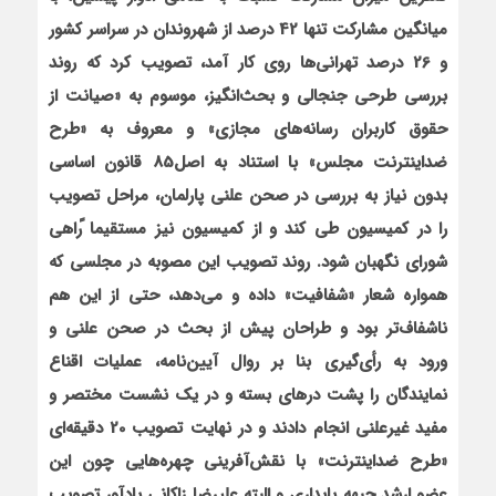
ميانگين مشاركت تنها 42 درصد از شهروندان در سراسر كشور
و 26 درصد تهراني‌ها روي كار آمد، تصويب كرد كه روند
بررسي طرحي جنجالي و بحث‌انگيز، موسوم به «صيانت از
حقوق كاربران رسانه‌هاي مجازي» و معروف به «طرح
ضداينترنت مجلس» با استناد به اصل85 قانون اساسي
بدون نياز به بررسي در صحن علني پارلمان، مراحل تصويب
را در كميسيون طي كند و از كميسيون نيز مستقيما ًراهي
شوراي نگهبان شود. روند تصويب اين مصوبه در مجلسي كه
همواره شعار «شفافيت» داده و مي‌دهد، حتي از اين هم
ناشفاف‌تر بود و طراحان پيش از بحث در صحن علني و
ورود به رأي‌گيري بنا بر روال آيين‌نامه، عمليات اقناع
نمايندگان را پشت درهاي بسته و در يك نشست مختصر و
مفيد غيرعلني انجام دادند و در نهايت تصويب 20 دقيقه‌اي
«طرح ضداينترنت» با نقش‌آفريني چهره‌هايي چون اين
عضو ارشد جبهه پايداري و البته عليرضا زاكاني يادآور تصويب