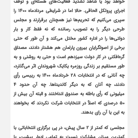
خواهد بود يا شاهد تشديد فعاليت‌هاي هسته‌اي و توقف
اجراي پروتكل الحاقي. حالا اما در شرايطي مردادماه 1400 را
سپري مي‌كنيم که تحريم‌ها نيز همچنان برقرارند و مجلس
طرحي ديگر را به تصويب رسانده كه نه فقط كار و بار
دولتي‌ها را در اداره كشور مختل مي‌كند و آن ‌طور كه حتي
برخي از اصولگرايان بيرون پارلمان هم هشدار دادند، مصداق
گره‌افكني در كار دولت سيزدهم است و حتی به‌ روشني و به
‌طور مستقيم بر زندگي روزمره يكايك شهروندان اثر مي‌گذارد،
چه آناني كه در انتخابات 28 خردادماه 1400 به رييسي رأي
دادند، چه آنان كه به ديگر كانديداها. چه آن حدود 4
ميليوني كه رأي باطله به صندوق انداختند و البته آن بيش از
50 درصدي كه اصلاً در انتخابات شركت نكردند كه بخواهند
به اين يا آن راي بدهند.
مجلسي كه كمتر از 2 سال پيش، در پي برگزاري انتخاباتي با
كمترين ميزان مشاركت نسبت به تمامي ادوار پيشين، با