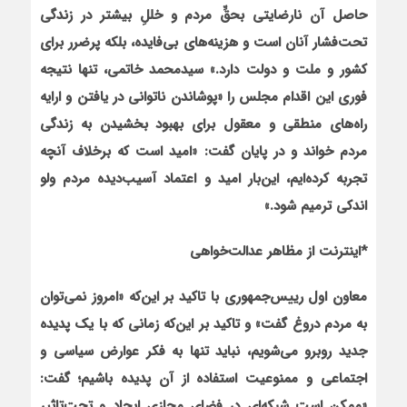
حاصل آن نارضايتي بحقِّ مردم و خللِ بيشتر در زندگي
تحت‌فشار آنان است و هزينه‌هاي بي‌فايده، بلكه پرضرر براي
كشور و ملت و دولت دارد.» سيدمحمد خاتمي، تنها نتيجه
فوري اين اقدام مجلس را «پوشاندن ناتواني در يافتن و ارايه
راه‌هاي منطقي و معقول براي بهبود بخشيدن به زندگي
مردم خواند و در پايان گفت: «اميد است كه برخلاف آنچه
تجربه كرده‌ايم، اين‌بار اميد و اعتماد آسيب‌ديده مردم ولو
اندكي ترميم شود
.
»
*اينترنت از مظاهر عدالت‌خواهي
معاون اول رييس‌جمهوري با تاكيد بر اين‌كه «امروز نمي‌توان
به مردم دروغ گفت» و تاكيد بر اين‌كه زماني كه با يك پديده
جديد روبرو مي‌شويم، نبايد تنها به فكر عوارض سياسي و
اجتماعي و ممنوعيت استفاده از آن پديده باشيم؛ گفت:
«ممكن است شبكه‌اي در فضاي مجازي ايجاد و تحت‌تاثير