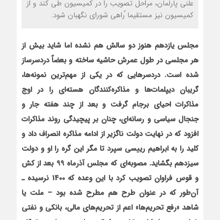
علني پارلمان، مراحل تصويب را در كميسيون طي كند و از
كميسيون نيز مستقيما ًراهي شوراي نگهبان شود.
مجلس يازدهم هنوز دو سالش هم نشده اما شايد بيش از
هر مجلسي در طول عمرش حاشيه ساخته و بعضاً دردسرساز
شده است. دردسرهايي كه در يكي از مهم‌ترين نمونه‌ها،
گريبان ديپلمات‌ها و مذاكره‌كنندگان هسته‌اي را در اوج
مذاكرات احياي برجام گرفت و بعد از چند هفته جار و
جنجال سياسي و رسانه‌اي، چنان بر پيچيدگي روند مذاكرات
افزود كه در نهايت دولت ناگزير از ادامه مذاکره انصراف داد و
كليد را به ابراهيم رييسي سپرد تا مگر اين گره را او و دولت
سيزدهم بگشايد. مصوبه‌اي كه مجلس آذرماه 99 بعد از كش
و قوس فراوان تصويب كرد با اين وعده كه 1400 نرسيده ـ
آن‌طور كه در عنوان طرح هم مطرح شده بود – ملت يا
شاهد «رفع تحريم‌ها» اعم از تحريم‌هاي مالي، بانكي و نفتي