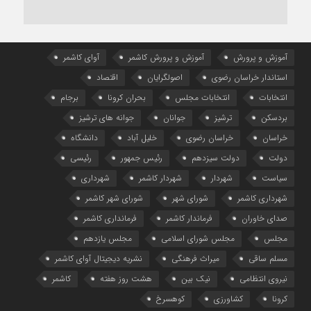
آموزش و پرورش
آموزش و پرورش کاشمر
آوای کاشمر
استاندار خراسان رضوی
اصولگرایان
اقتصاد
انتخابات
انتخابات مجلس
بحران کرونا
برجام
بردسکن
ترشیز
جوانان
جوانه های ترشیز
خراسان
خراسان رضوی
خلیل آباد
دانشگاه
دولت
دولت سیزدهم
رئیس جمهور
رئیسی
سیاست
شهردار
شهردار کاشمر
شهرداری
شهرداری کاشمر
شورای شهر
شورای شهر کاشمر
صدای خاوران
فرماندار کاشمر
فرمانداری کاشمر
مجلس
مجلس شورای اسلامی
مجلس یازدهم
مسلم ساقی
میراث فرهنگی
نشریه دیجیتال آوای کاشمر
نیروی انتظامی
نیک بین
هشت روز هفته
کاشمر
کرونا
کشاورزی
کوهسرخ