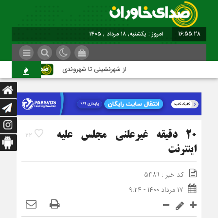
16:55:28
برابر با : Sunday - 9 August - 2026
از شهرنشینی تا شهروندی
اصناف در
20 دقيقه غيرعلني مجلس عليه
22
اينترنت
کد خبر : 5489
۱۷ مرداد ۱۴۰۰ - ۹:۲۴