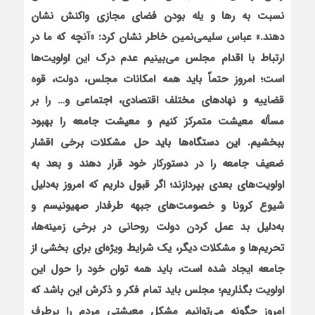
نسبت به رها و يله بودن فضاي مجازي واكنش نشان
دهند.» عباس سليمي‌نمين خاطر
نشان كرد: «آنچه كه ما در
ارتباط با اقدام مجلس مي‌بينيم عدم درك اين اولويت‌ها
است؛ امروز حتماً بايد همه امكانات مجلس، دولت، قوه
قضاييه و نهادهاي مختلف اقتصادي، اجتماعي و… را بر
مسأله معيشت متمركز كنيم و معيشت جامعه را بهبود
ببخشيم. اين دستگاه‌ها بايد حل مشكلات برخي اقشار
ضعيف جامعه را در دستوركار خود قرار دهند و بعد به
اولويت‌هاي بعدي بپردازند؛ اگر قبول داريم كه امروز به‌دليل
شيوع كرونا و خصومت‌هاي جبهه طرفدار صهيونيسم و
به‌دليل بد عمل كردن دولت روحاني در برخي زمينه‌ها،
تحريم‌ها و مشكلات ديگر، يك شرايط ويژه‌اي براي بخشي از
جامعه ايجاد شده است، بايد همه توان خود را حول اين
اولويت بگذاريم؛ مجلس بايد تمام فكر و ذكرش اين باشد كه
امروز چگونه مي‌توانيم مشكل معيشتي مردم را برطرف