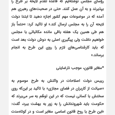
رؤساي مجلس نوشته‌ايم كه قاعده تقدم لايحه بر طرح را
بپذيرند و به آن عمل كنند. حتي در صحبت‌هاي رهبري هم
آمده كه در موضوعات مهم كشور اجازه دهيد تا ابتدا دولت
لايحه آن را به مجلس ارسال كند.» او تاكيد كرد: «حتماً باز
هم طي همين يك هفته باقي مانده مكاتباتي با مجلس
خواهيم داشت ولي پيگيري اصلي به دوش دولت بعد است
كه بايد كارشناسي‌هاي لازم را روي اين طرح به انجام
برساند.»
*
مغاير قانون، موجب نارضايتي
رييس دولت اصلاحات در واكنش به طرح موسوم به
«صيانت از كاربران در فضاي مجازي» با تاكيد بر اين
كه روي
سخنش با كساني نيست كه در اين توهّم به سر مي‌برند كه
حكومت بايد شهروندانش را به‌ زور به بهشت ببرد، گفت:
«اين طرح با روح قانون اساسي مغاير است و در كوتاه‌مدت