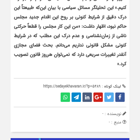
كنيم.» اين تحليلگر مسائل سياسي با بيان اين‌كه طبيعتاً اين
درك دقيق از شرايط كنوني بر روح اين اقدام جديد مجلس
حاكم نبود، اظهار داشت: «من اين كار مجلس را قطعاً حركتي
ناشي از زمان‌نشناسي و عدم درك اين مطلب كه در شرايط
كنوني مشكل قانوني نداريم مي‌دانم. بحث فضاي مجازي
آنقدر تغييرات سريعي دارد كه نمي‌توان هرروز قانون تصويب
كرد.»
لینک کوتاه :
https://sedayekhavaran.ir/?p=5489
نویسنده : -
منبع : -