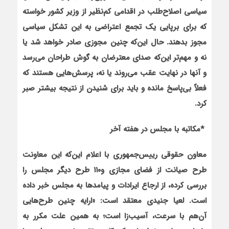
سياسي اصلاح‌طلب در اقدامي كم‌نظير از وزير كشور خواسته
كه براي برپايي يك تجمع اعتراضي به اين تشكل سياسي
مجوز بدهند. حال اين‌كه چنين مجوزي صادر خواهد شد يا
نه و مهم‌تر اين‌كه صداي معترضان به گوش طراحان مي‌رسد
و آنها در نهايت عقب مي‌روند يا نه، پرسش‌هايي هستند كه
فعلاً بي‌پاسخ مانده و بايد براي شنيدن از نتيجه بيشتر صبر
كرد
.
*
مكاتبه با مجلس در هفته آخر
معاون حقوقي رييس‌جمهوري با اعلام اين‌كه اين معاونت
طرح صيانت از فضاي مجازي و
۱۱۰
طرح ديگر مجلس را
بررسي كرده، از ارجاع ايرادات و پيامدها به مجلس خبر داده
است. لعيا جنيدي معتقد است: «ارايه چنين طرح‌هايي
آن‌هم با سرعت، آسيب‌زا است؛ به همين علت مكرر به