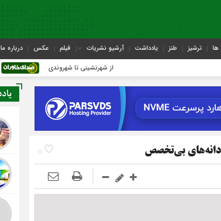
ها
ترشیز
طنز
یادداشت
آرشیو نشریات
فیلم
عکس
درباره ما
از شهرنشینی تا شهروندی
اصناف در حاش
یاد
دانه‌های بی‌تخصص
11