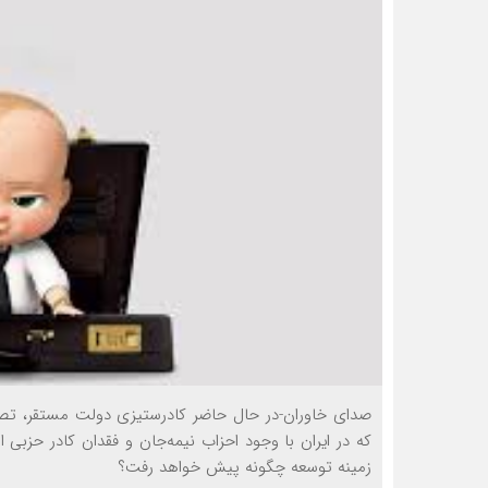
صدای خاوران-در حال حاضر کادرستیزی دولت مستقر، تصو
که در ایران با وجود احزاب نیمه‌جان و فقدان کادر حزبی 
زمینه توسعه چگونه پیش خواهد رفت؟