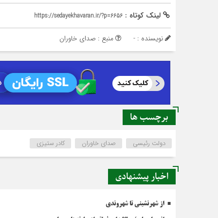
لینک کوتاه :
https://sedayekhavaran.ir/?p=6656
نویسنده : -
منبع : صدای خاوران
برچسب ها
دولت رئیسی
صدای خاوران
کادر ستیزی
اخبار پیشنهادی
از شهرنشینی تا شهروندی