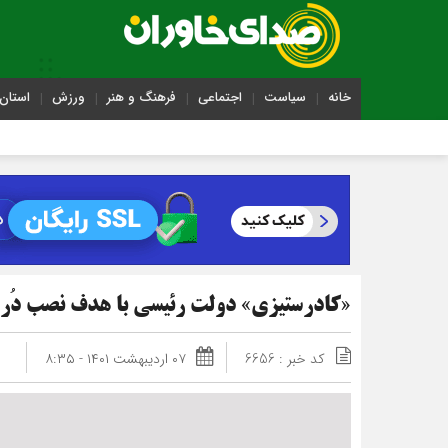
خانه
سیاست
اجتماعی
فرهنگ و هنر
ورزش
استان 
«کادرستیزی» دولت رئیسی با هدف نصب دُر
کد خبر : 6656
۰۷ اردیبهشت ۱۴۰۱ - ۸:۳۵