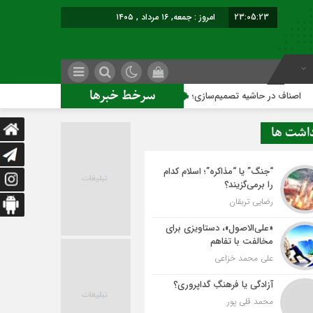
23:05:24
امروز : جمعه, ۱۶ مرداد , ۱۴۰۵
سرخط خبرها
یه تصمیم‌سازی؛ شهر بدون بازار به کجا می‌رسد؟
کاشمر روی ریل
داشت ها
“جنگ” یا “مذاکره”؛ اسلام کدام
را برمی‌گزیند؟
رضایی تربقان
«علی‌الاصول»، دستاویزی برای
مخالفت با تفاهم
علی محمد خزاعی
آزادگی یا فرهنگِ گداپروری؟
محمد قلی پور