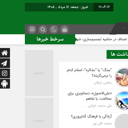
19:04:13
امروز : جمعه, ۱۶ مرداد , ۱۴۰۵
سرخط خبرها
 تصمیم‌سازی؛ شهر بدون بازار به کجا می‌رسد؟
کاشمر روی ریل ت
داشت ها
“جنگ” یا “مذاکره”؛ اسلام کدام
را برمی‌گزیند؟
رضایی تربقان
«علی‌الاصول»، دستاویزی برای
مخالفت با تفاهم
علی محمد خزاعی
آزادگی یا فرهنگِ گداپروری؟
محمد قلی پور