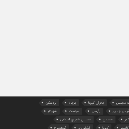
ات مجلس
بحران کرونا
برجام
بردسکن
ئیس جمهور
رئیسی
سیاست
شهردار
مر
مجلس
مجلس شورای اسلامی
کاشمر
کرونا
کشاورزی
کوهسرخ