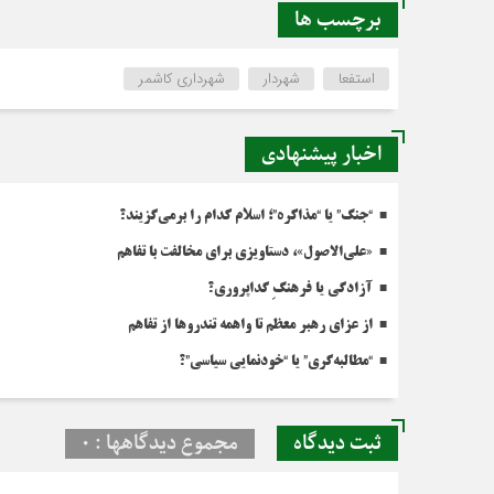
برچسب ها
استفعا
شهردار
شهرداری کاشمر
اخبار پیشنهادی
“جنگ” یا “مذاکره”؛ اسلام کدام را برمی‌گزیند؟
«علی‌الاصول»، دستاویزی برای مخالفت با تفاهم
آزادگی یا فرهنگِ گداپروری؟
از عزای رهبر معظم تا واهمه تندروها از تفاهم
“مطالبه‌گری” یا “خودنمایی سیاسی”؟
ثبت دیدگاه
مجموع دیدگاهها : 0