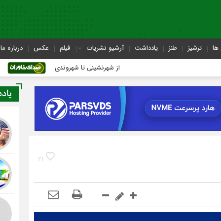
ها
ترشیز
طنز
یادداشت
آرشیو نشریات
فیلم
عکس
درباره ما
از شهرنشینی تا شهروندی
اصناف در حاشیه
یاد
21