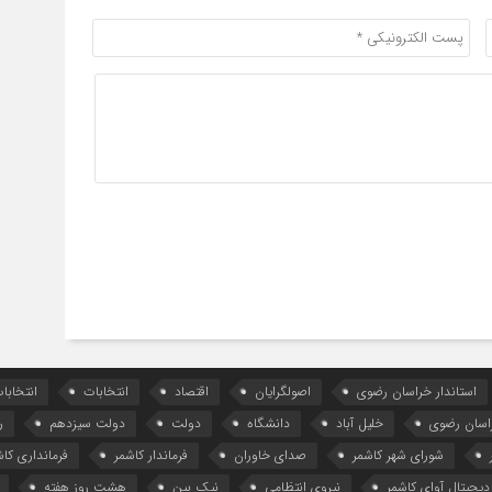
استاندار خراسان رضوی
اصولگرایان
اقتصاد
انتخابات
انتخاب
اسان رضوی
خلیل آباد
دانشگاه
دولت
دولت سیزدهم
ر
شورای شهر کاشمر
صدای خاوران
فرماندار کاشمر
فرمانداری کاش
دیجیتال آوای کاشمر
نیروی انتظامی
نیک بین
هشت روز هفته