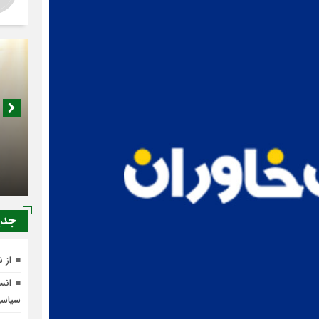
اصناف 
کجا م
جدي
از 
انسج
سیاس