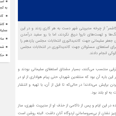
اصن
به کج
کاش
کاش
کاشمر" از چرخه مدیریتی شهر دست به هر کاری زدند و در این
عملیا
‌ها و تهمت‌های ناروا دریغ نکردند، اما با رو سفید درآمدن
ساخ
عفای جعفر سلیمانی جهت کاندیداتوری انتخابات مجلس یازدهم را
ی برای استعفای مسئولان جهت کاندیداتوری در انتخابات مجلس
شماره 618 نش
وکی انجام دادند.
حکم
لگرایی منتسب می‌کنند، بسیار مشتاق استعفای سلیمانی بودند و
 باره آن بود که منتقدین شهردار، حتی پیام هواداری از او در
دن برایش می‌دادند! در حالی‌که تا قبل از آن، با تهیه و انتشار
به او بلند بود.
 در این ایام و پس از ناکامی از حذف او از مدیریت شهری، ساز
یز نشان از بی‌سروسامانی اردوگاه آنان داشت. البته روشن است