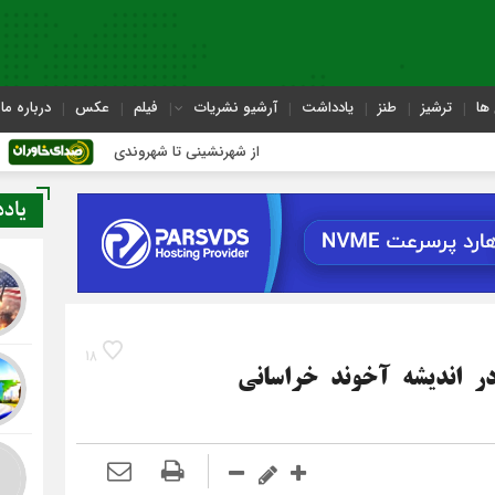
ها
ترشیز
طنز
یادداشت
آرشیو نشریات
فیلم
عکس
درباره ما
از شهرنشینی تا شهروندی
اصناف در حاشیه 
یاد
18
در اندیشه آخوند خراسانی