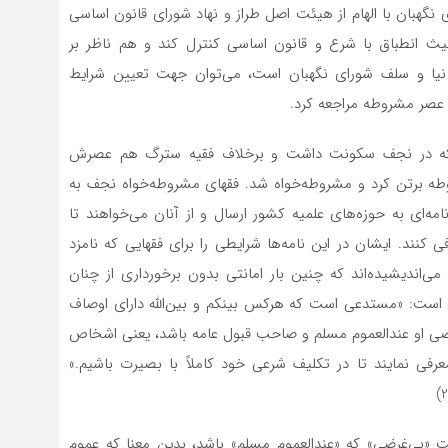
نگهبان با الهام از هیئت اصل طراز و نهاد شورای قانون اساسی
 انطباق با شرع و قانون اساسی کنترل کند و هم ناظر بر
 نیا و سلف شورای نگهبان است، می‌توان جهت تعیین شرایط
ز عصر مشروطه مراجعه کرد.
 که در نجف سکونت داشت و برخلاف فقیه سترگ هم­ عصرش
ه برتن کرد و مشروطه‌خواه شد. فقهای مشروطه‌خواه نجف به
‌ای به حوزه‌های علمیه کشور ارسال و از آنان می‌خواهند تا
نند. ایشان در این نامه‌ها شرایطی را برای فقهایی که نامزد
‌اندیشیده‌اند که چنین بار امانتی بدون برخورداری از چنان
ن است: «مستدعی است که هرکس بینکم و بین‌الله دارای اوصاف
‌غرضی او عندالعموم مسلم و صاحب قبول عامه باشد، یعنی اشخاص
عرفی نمایند تا در تکلیف شرعی خود کاملاً با بصیرت باشیم.»
بی‌غرضی» که «عندالعموم مسلم» باشد، بدین معنا که عموم