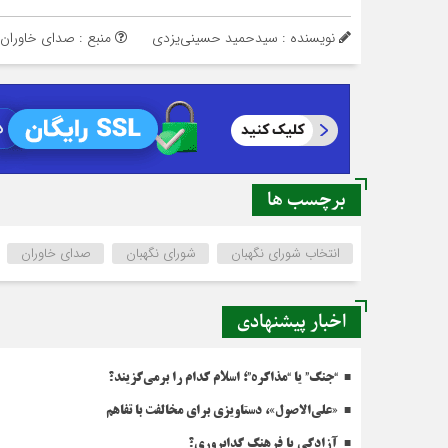
نویسنده : سیدحمید حسینی‌یزدی
منبع : صدای خاوران
برچسب ها
انتخاب شورای نگهبان
شورای نگهبان
صدای خاوران
اخبار پیشنهادی
“جنگ” یا “مذاکره”؛ اسلام کدام را برمی‌گزیند؟
«علی‌الاصول»، دستاویزی برای مخالفت با تفاهم
آزادگی یا فرهنگِ گداپروری؟