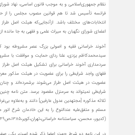
نظام جمهوری‌اسلامی و به‌ موجب قانون اساسی، نهاد شورای 
فرانسه تأسیس شد تا هم قوانین مصوب مجلس را از حیث
انتخابات‌های مختلف باشد. ازآنجایی‌که هیئت اصل طراز
اعضای شورای نگهبان به میراث علمی و فقهی به‌ جا مانده ا
آخوند خراسانی فقیه و اصولی بزرگ عصر مشروطه بود
سیدمحمدکاظم یزدی، علنا ردای حمایت و موافقت با مشروط
سردمداری آخوند خراسانی برای تشکیل هیئت اصل طراز نامه
فقهای واجد شرایطی را برای عضویت در هیئت مذکور معرفی ک
عضویت در هیئت اصل طراز می‌شوند برشمرده‌اند و چنان می
شرایطی نمی­تواند به سرمنزل مقصود برسد. متن نامه چنی
ثلاثه مذکوره [مجتهدین عدول عارفین] دانند و به‌علاوه بی
مسلم و متفق‌علیه عندالنوع را به این خادمان شرع انور م
(کدیور، محسن، سیاست­نامه خراسانی،تهران،کویر،1385،ص249)
در این نامه دو شرط جهت اعضا ذکر شده است، یکی صفت «