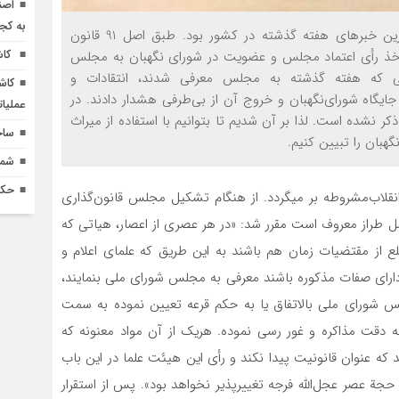
اصن
به کج
انتخاب سه حقوقدان جدید شورای نگهبان یکی از مهم‌ترین خبرهای هفته گذشته در کشور بود. طبق اصل 91 قانون
کاش
ی اخذ رأی اعتماد مجلس و عضویت در شورای نگهبان به مجلس
نی که هفته گذشته به مجلس معرفی شدند، انتقادات و
کاش
ایگاه شورای‌نگهبان و خروج آن از بی‌طرفی هشدار دادند. در
عملیا
 نشده است. لذا بر آن شدیم تا بتوانیم با استفاده از میراث
ساخ
بان را تبیین کنیم.
شماره 618 نش
حکم
انقلاب‌مشروطه بر می­گردد. از هنگام تشکیل مجلس قانون‌گذاری
ل طراز معروف است مقرر شد: «در هر عصری از اعصار، هیاتی که
لع از مقتضیات زمان هم باشند به این طریق که علمای اعلام و
دارای صفات مذکوره باشند معرفی به مجلس شورای ملی بنمایند،
لس شورای ملی بالاتفاق یا به حکم قرعه تعیین نموده به سمت
دقت مذاکره و غور رسی نموده. هریک از آن مواد معنونه که
 که عنوان قانونیت پیدا نکند و رأی این هیئت علما در این باب
جة عصر عجل‌الله فرجه تغییرپذیر نخواهد بود». پس از استقرار