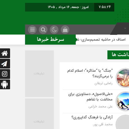
7:58:25
امروز : جمعه, ۱۶ مرداد , ۱۴۰۵
سرخط خبرها
تصمیم‌سازی؛ شهر بدون بازار به کجا می‌رسد؟
کاشمر روی ریل تو
داشت ها
“جنگ” یا “مذاکره”؛ اسلام کدام
را برمی‌گزیند؟
رضایی تربقان
«علی‌الاصول»، دستاویزی برای
مخالفت با تفاهم
علی محمد خزاعی
آزادگی یا فرهنگِ گداپروری؟
محمد قلی پور