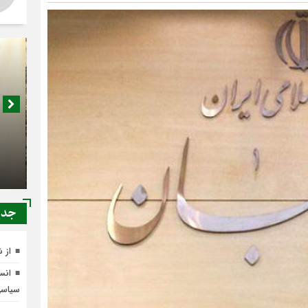
اصناف 
کجا م
جدي
از 
انسج
سیاس