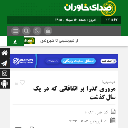
23:11:43
برابر با : Friday - 7 August - 2026
از شهرنشینی تا شهروندی
اصناف در حا
خودمونی!
15
مروری گذرا بر اتفاقاتی که در یک
سال گذشت
کد خبر : 10084
۰۴ فروردین ۱۴۰۳ - ۷:۳۳