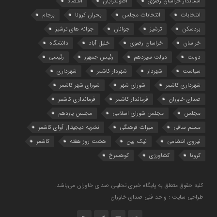
استاندار خراسان رضوی
اصولگرایان
اقتصاد
انتخابات
انتخابات مجلس
بحران کرونا
برجام
بردسکن
ترشیز
جوانان
جوانه های ترشیز
خراسان
خراسان رضوی
خلیل آباد
دانشگاه
دولت
دولت سیزدهم
رئیس جمهور
رئیسی
سیاست
شهردار
شهردار کاشمر
شهرداری
شهرداری کاشمر
شورای شهر
شورای شهر کاشمر
صدای خاوران
فرماندار کاشمر
فرمانداری کاشمر
مجلس
مجلس شورای اسلامی
مجلس یازدهم
مسلم ساقی
میراث فرهنگی
نشریه دیجیتال آوای کاشمر
نیروی انتظامی
نیک بین
هشت روز هفته
کاشمر
کرونا
کشاورزی
کوهسرخ
کلیه حقوق متعلق به پایگاه خبری تحلیلی صدای خاوران می‌باشد.
طراحی سایت : واحد فنی صدای خاوران