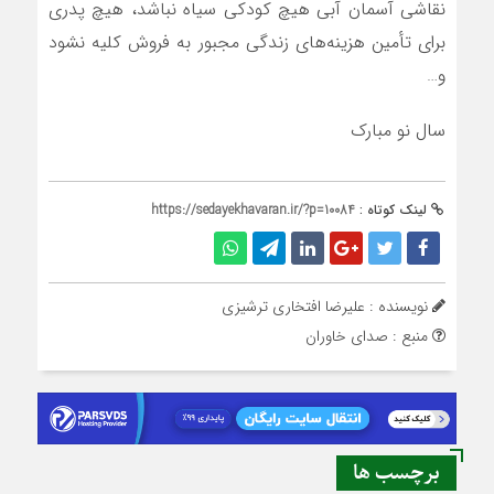
نقاشی آسمان آبی هیچ کودکی سیاه نباشد، هیچ پدری
برای تأمین هزینه‌های زندگی مجبور به فروش کلیه نشود
و…
سال نو مبارک
لینک کوتاه :
https://sedayekhavaran.ir/?p=10084
نویسنده : عليرضا افتخاري ترشيزي
منبع : صدای خاوران
برچسب ها