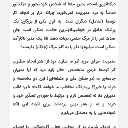
دیکتاتوری است، بدین معنا که شخص خودمحور و دیکتاتور
اساساً به درد مدیریت نمی‌خورد، چراکه قرار بر انجام کار
توسط (تعامل) دیگران است. به قول یکی از بزرگان: یک
پزشک حاذق در خوش‏بینانه‏ترین حالت، ممکن است جان
صدها نفر را از مرگ حتمی نجات دهد، امّا یک مدیر ناکارآمد
ممکن است میلیون‏ها نفر را به کام مرگ (جنگ) بفرستد!
مدیریت موفق مورد ظر ما عبارت بود از: هنر انجام مطلوب
کار توسط فردی متخصص. حال باید دید که آیا مدیران
جامعه‌ی ما (در سطح ملی و منطقه‌ای) این دو مشخصه را
دارند یا خیر؟! بی‌درنگ مخاطب ما خواهد گفت: خیر؛ غالب
مدیران ما، نه تخصص لازم و مرتبط با حوزه‌ی تصدّی خود را
دارند و نه از هنر بویی برده‌اند! برای اثبات این ادّعا
نمونه‌هایی را به مصداق می‌آورم:
در ابتدای شروع به کار مجلس فعلی گفت‌وگویی با اعضای