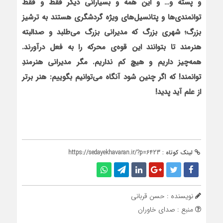
و پسته و… و این همه و بسیارانی دیگر فقط و فقط
توانمندی‌ها و پتانسیل‌های ویژه گردش‏گری هستند به ترشیز
بزرگ؛ شهری بزرگ که مدیرانی بزرگ می‌طلبد و صدالبته
هنرمند تا بتوانند این قوه‌ی محرکه را به فعل درآورند.
همه‌چیز داریم و هیچ کم نداریم. مگر مدیرانی هنرمندِ
توانمند! که اگر چنین شود آنگاه
می‌توانیم بگوییم: هنر برتر
از علم آید پدید!
لینک کوتاه :
https://sedayekhavaran.ir/?p=6423
نویسنده : حسن قربانی
منبع : صدای خاوران