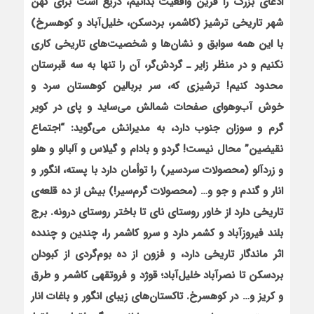
ادعای بزرگ را قرین واقعیت بدانیم، دریغ است برای کهن
شهر تاریخی ترشیز (کاشمر، بردسکن، خلیل‌آباد و کوه‏سرخ)
با این همه سوابق و نشان‌ها و شخصیت‌های تاریخی کاری
نکنیم و در منظر زایر
ـ
گردش‌گر، آن را تنها به سه قبرستان
محدود کنیم! ترشیزی که، سر بربالین کوهستان سرد و
خوش آب‌وهوای صفحات شمالش می‌ساید و پای در کویر
گرم و سوزان جنوب دارد، به مدیرانش می‌گوید:
“اجتماع
نقیضین”
محال نیست! گردو و بادام و گیلاس و آلبالو و هلو
و زردآلو (محصولات سردسیر) را توأمان دارد با پسته، انگور و
انار و گندم و جو و… (محصولات گرم‌سیر!) بیش از ده قلعه‌ی
تاریخی دارد از خاور روستای نای تا باختر روستای درونه. برج
بلند فیروزآباد و کشمر دارد و سرو کاشمر را، چندین و چندده
اثر ماندگار تاریخی دارد، و فزون از ده بوم‌گردی از کبودان
بردسکن تا نصرآباد خلیل‌آباد؛
قوژد و فروتقه‏ی کاشمر و طرق
و کریز و… در کوه‏سرخ. تاکستان‌های زیبای انگور و باغات انار