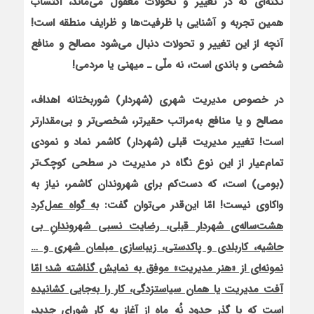
نکته‌ای که در تغییر و تحولات مغفول می‌ماند، اکتساب
همین تجربه و آشنایی با ظرفیت‌ها و ظرایف منطقه است!
آنچه از این تغییر و تحولات دنبال می‌شود مصالح و منافع
شخصی و باندی است، نه ملّی
ـ
میهنی یا مردمی!
در خصوص مدیریت شهری (شهردار) شوربختانه اهداف،
مصالح و یا منافع به‌مراتب حقیرتر، شخصی‌تر و بی‌مقدارتر
است! تغییر مدیریت قبلی (شهردار) کاشمر نماد و نمودی
تمام‌عیار از این نوع نگاه در مدیریت در سطحی کوچک‌تر
(بومی) است، که دست‌کم برای شهروندان کاشمر، نیاز به
واکاوی نیست! امّا این‌قدر می‌توان گفت:
به گواه عمل‌کرد
هشت‌ساله‌ی شهردار قبلی، رضایت نسبی شهروندانِ بی
حاشیه، کاربلدی و پاک‏دستی، زیباسازی مبلمان شهری و …
نمونه‌ای از «هنر مدیریت» موفق به نمایش گذاشته شد؛ امّا
آفت مدیریت یا همان سیاست‏زدگی، کار را به‌جایی کشانیده
است که با گذر حدود نُه ماه از آغاز به کار شورای جدید،