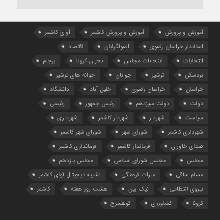
آموزش و پرورش
آموزش و پرورش کاشمر
آوای کاشمر
استاندار خراسان رضوی
اصولگرایان
اقتصاد
انتخابات
انتخابات مجلس
بحران کرونا
برجام
بردسکن
ترشیز
جوانان
جوانه های ترشیز
خراسان
خراسان رضوی
خلیل آباد
دانشگاه
دولت
دولت سیزدهم
رئیس جمهور
رئیسی
سیاست
شهردار
شهردار کاشمر
شهرداری
شهرداری کاشمر
شورای شهر
شورای شهر کاشمر
صدای خاوران
فرماندار کاشمر
فرمانداری کاشمر
مجلس
مجلس شورای اسلامی
مجلس یازدهم
مسلم ساقی
میراث فرهنگی
نشریه دیجیتال آوای کاشمر
نیروی انتظامی
نیک بین
هشت روز هفته
کاشمر
کرونا
کشاورزی
کوهسرخ