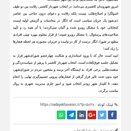
امروز شهروندان کاشمری می‌دانند؛ در انتخاب شهردار کاشمر، رقابت بین دو طیف
اصولگرا و اصلاح‌طلب نیست بلکه رقابت و دعوای درون جناحی بین عناصر
ذی‌نفوذِ یک جریان سیاسی است که انگار در محاسبات و گزینش اولیه لیست
انتخاباتی خود با مشکل روبرو شده و گمان نمی‌کردند؛ با آن همه رد و تأیید
صلاحیت‌های پرسئوال، با مشکل روبرو شوند! از قرار معلوم مهره‌ چینی افرادی
مطیع در شورا، انگار درست از کار در نیامده و عزیزان مجبورند هر لحظه فشارها
را زیاد کنند!
امید است حال که با ورود استانداری و شکایت چهارعضو شورای‌شهر قرار به
تشکیل جلسه فوق‌العاده است، انتخاب شهردار کاشمر با پرهیز از سیاست‌زدگی و
منفعت‌طلبی برخی افراد به ایستگاه آخر برسد و منتخبین مردم در شورای‌شهر،
خود بدون تحت تاثیر قرار گرفتن از فشارهای بیرونی تصمیم‌گیری نهایی را انجام
دهند، تا کلیدار شهر زودتر انتخاب شود و امور جاری مدیریت شهری به روال
مناسب برگردد.
لینک کوتاه :
https://sedayekhavaran.ir/?p=5848
نویسنده : علیرضا افتخاری