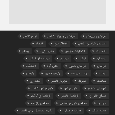
آموزش و پرورش
آموزش و پرورش کاشمر
آوای کاشمر
استاندار خراسان رضوی
اصولگرایان
اقتصاد
انتخابات
انتخابات مجلس
بحران کرونا
برجام
بردسکن
ترشیز
جوانان
جوانه های ترشیز
خراسان
خراسان رضوی
خلیل آباد
دانشگاه
دولت
دولت سیزدهم
رئیس جمهور
رئیسی
سیاست
شهردار
شهردار کاشمر
شهرداری
شهرداری کاشمر
شورای شهر
شورای شهر کاشمر
صدای خاوران
فرماندار کاشمر
فرمانداری کاشمر
مجلس
مجلس شورای اسلامی
مجلس یازدهم
مسلم ساقی
میراث فرهنگی
نشریه دیجیتال آوای کاشمر