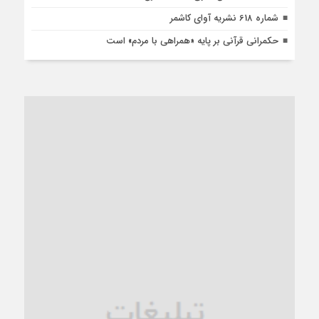
شماره 618 نشریه آوای کاشمر
حکمرانی قرآنی بر پایه «همراهی با مردم» است