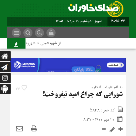
20:15:33
برابر با : Monday - 10 August - 2026
از شهرنشینی تا شهروندی
به قلم علیرضا افتخاری
22
شورایی که چراغ امید نیفروخت!
کد خبر : 5848
۲۰ مهر ۱۴۰۰ - ۸:۲۷