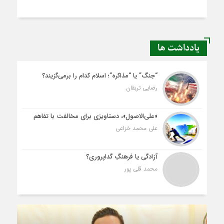
یادداشت ها
“جنگ” یا “مذاکره”؛ اسلام کدام را برمی‌گزیند؟
رضایی تربقان
«علی‌الاصول»، دستاویزی برای مخالفت با تفاهم
علی محمد خزاعی
آزادگی یا فرهنگِ گداپروری؟
محمد قلی پور