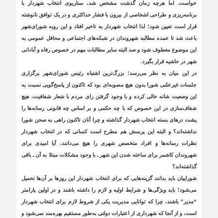
خواست. اما هرچه زمان گذشت مشخص شد، سناریوی انتخاب شهردار با
برنامه‌ریزی و طراحی اشخاصی از بیرون با فشار حداکثری و در یک توافق نانوشته
قرار است تعیین شود؛ لذا انتخاب شهردار به تاخیر افتاد و این رویه شورای‌شهر
باعث شد تا عمده مطالبه شهروندان در شبکه‌های اجتماعی و محافل عمومی به
این موضوع معطوف شود و صد البته سایر مطالبات مهم در خصوص رفاه و آبادانی
شهر در حاشیه قرار بگیرد.
در این میان به نظر می‌رسد؛ بزرگ‌ترین اشتباه رئیس شورای‌شهر برگزاری
جلسات غیرعلنی شورا بدون هیچ مصوبه‌ای بود که تاکنون از پاسخ‌گویی نسبت به
این وضعیت شانه خالی کرده و با وجود گرفتن رای مردم با شعار شفافیت، هیچ
شفاف‌سازی در این خصوص که با چه حکمی و بر اساس چه قانونی رسانه‌ها را
پشت درهای بسته انتخاب شهردار گذاشته و چرا آنان تاکنون راهی به صحن شورا
نداشته‌اند؟ و البته این پرسش هم مطرح است کسانی که در انتخاب شهردار
نظرات رسانه‌ها و افراد متخصص شهری را هیچ می‌دانند، آیا امیدی برای
شهروندان کاشمر برای ساخته شدن این شهر ـ با وجود مشکلات مبتلا به آن ـ باقی
گذاشته‌اند؟
شوراییان باید بدانند گزینه‌هایی که برای انتخاب شهردار این روزها بر آن‌ها تحمیل
می‌شود! باید ویژگی‌ها و شرایط اولیه و لازم را داشته باشند و در اولین پارامتر
“مدیر” باشند، چرا که توانایی مدیریت یکی از شروط لازم برای انتخاب شهردار
است، و از آنجا که شهرداری از اعتبارات دولتی به‌طور مستقیم بهره‌مند نمی‌شود و