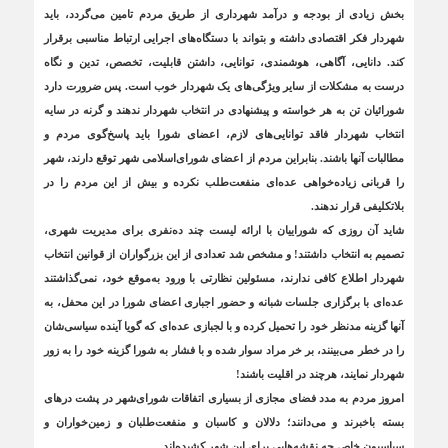
بخش زیادی از بودجه و درآمد شهرداری از طریق مردم تامین می‌گردد، باید
شهردار فکر اقتصادی داشته و بتواند با دستگاه‌های اجرایی ارتباط مناسبی برقرار
کند. دانایی، آگاهی، هوشمندی، توانایی، داشتن قابلیت، تخصص، تدین و نگاه
درست به مشکلات از سایر ویژگی‌های یک شهردار خوب است. پس ضرورت دارد
شورائیان تن به هر خواسته و پیشنهادی در انتخاب شهردار ندهند و گرنه در سایه
انتخاب شهردار فاقد توانایی‌های لازم، اعضای شورا باید پاسخ‌گوی مردم و
مطالبات آنها باشند. بنابراین مردم از اعضای شورای‌اسلامی شهر توقع دارند، شهر
را قربانی زیاده‌خواهی عده‌ای منفعت‌طلب نکرده و بیش از این مردم را در
بلاتکلیفی قرار ندهند.
شاید آن روزی که شوراییان با ارائه لیست چند ده‌نفری برای مدیریت شهری،
تصمیم به انتخاب داشتند! و مشخص شد تعدادی از این بزرگواران از قوانین انتخاب
شهردار اطلاع کافی ندارند، مسئولین نظارتی با ورود به‌موقع خود، نمی‌گذاشتند
عده‌ای با برگزاری جلسات شبانه و حضور اجباری اعضای شورا در این محفل، به
آنها گزینه مدنظر خود را تحمیل کرده و با لجبازی عده‌ای که گویا آینده سیاسی‌شان
را در خطر می‌بینند، بر خر مراد سوار شده و با فشار به شورا گزینه خود را به زور
شهردار نمایند، هرچند در اقلیت باشند!
امروز مردم به مدد فضای مجازی از بسیاری اتفاقات شورای‌شهر در پشت درهای
بسته باخبرند و می‌دانند؛ دلالان و کاسبان و منفعت‌طلبان و زمین‌خواران و
سیاسیون خاص چه نقشه‌هایی برای این شهر کشیده‌اند.