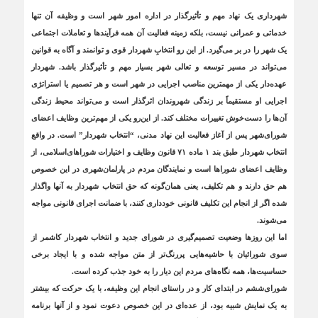
شهرداری یک‌ نهاد مهم و تأثیرگذار در اداره امور شهر است و وظیفه آن تنها
خدماتی و عمرانی نیست، بلکه زمینه فعالیت آن همه فرآیندها و تعاملات اجتماعی
یک شهر را در بر می‌گیرد. از این رو انتخابِ شهردار قوی و توانمند و آگاه به قوانین
می‌تواند در مسیر توسعه و تعالی شهر بسیار مهم و تأثیرگذار باشد. شهردار
عهده‌دار یکی از مهمترین مناصب اجرایی در شهر است و هر تصمیم یا استراتژی
اجرایی او مستقیماً بر زندگی شهروندان اثرگذار است و می‌تواند محیط زندگی
آن‌ها را دست‌خوش تغییرات مختلف کند. از این‌رو یکی از مهم‌ترین وظایف اعضای
شورای‌شهر پس از آغاز فعالیت این نهاد مدنی، “انتخاب شهردار” است. در واقع
انتخاب شهردار طبق بند ۱ ماده ۷۱ قانون وظایف و اختیارات شوراهای‌اسلامی، از
وظایف اعضای شوراها است و نمایندگان مردم در پارلمان‌شهری در این خصوص
هم حق دارند و هم تکلیف، یعنی همان‌گونه که حق انتخاب شهردار به آنها واگذار
شده اگر از انجام این تکلیف قانونی خودداری کنند، با ضمانت اجرای قانونی مواجه
می‌شوند.
اما این روزها وضعیت تصمیم‌گیری در شورای جدید و انتخاب شهردار کاشمر از
سوی شورائیان با حاشیه‌هایی پررنگ‌تر از متن مواجه شده و با ایجاد برخی
حساسیت‌ها، همه نگاه‌های مردم این دیار را به خود جذب کرده است.
شورای‌ششم در ابتدای کار و در راستای انجام این وظیفه، با یک حرکت که بیشتر
به یک نمایش شبیه بود، از عده‌ای در این خصوص دعوت نمود و از آنها برنامه