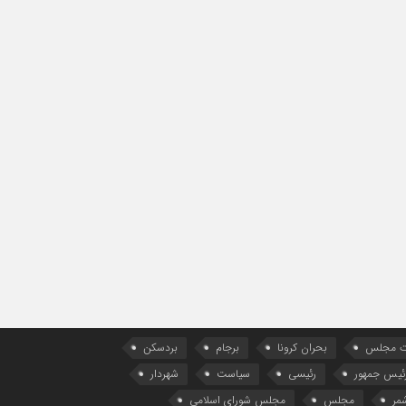
ات مجلس
بحران کرونا
برجام
بردسکن
ئیس جمهور
رئیسی
سیاست
شهردار
مر
مجلس
مجلس شورای اسلامی