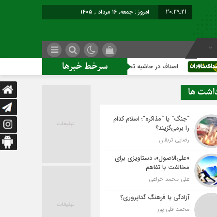
20:29:22
امروز : جمعه, ۱۶ مرداد , ۱۴۰۵
سرخط خبرها
اف در حاشیه تصمیم‌سازی؛ شهر بدون بازار به کجا می‌رسد؟
کاشم
داشت ها
“جنگ” یا “مذاکره”؛ اسلام کدام
را برمی‌گزیند؟
رضایی تربقان
«علی‌الاصول»، دستاویزی برای
مخالفت با تفاهم
علی محمد خزاعی
آزادگی یا فرهنگِ گداپروری؟
محمد قلی پور