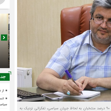
اصناف 
کجا م
جدي
از 
انسج
سیاس
صدای خاوران-اگر چه در چیدمان فعلی شورای ششم تقریبا ۹۰ درصد منتخبان به لحاظ جریان سیاسی، تفکراتی نزدیک به