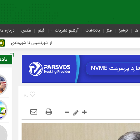
ها
ترشیز
طنز
یادداشت
آرشیو نشریات
فیلم
عکس
درباره ما
از شهرنشینی تا شهروندی
اصن
یاد
20