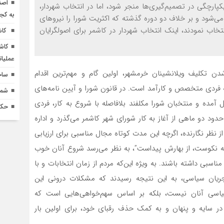
اصن
پارچگی در تصمیم‌گیری‌ها منجر شود، اما در انتخاب شهردار،
به کج
شود و بر خلاف دو دوره‌ گذشته كه اكثريت شورا را نیروهای
خاب نمودند، اینک انتخاب شهردار در کاشمر برای اصولگرایان
کاش
کاش
عملیا
ن تکلیف ویلانشینان خرمشهر، اولین گام و مهم‌ترین اقدام
ساخ
فردی متخصص و کارآمد است. در قانون شورا و آیین نامه‌های
شماره 618 نش
آمده‌ و منتخبان شورا مکلفند بلافاصله با شروع به کار، فردی
حکم
ود دو ماهی از آغاز به کار شورای شهر کاشمر می‌گذرد و اداره
از نظر نگارنده، اگرچه این مدت کوتاه مجال مناسبی برای ارزیابی
که نکوست، از بهارش پیداست”، به نظر می‌رسد شروع آنان خوب
ی مناسبی داشته باشند. به ویژه این‌که مردم از زمان انتخابات و با
یان سیاسی، به این نتیجه رسیدند که مشکلات درونی این
سیاسی آنان نیست، بلکه بر اساس سهم‌خواهی‌هایی است که
 سایه و پنهان و به کمک حذف رقبای خود، برای اولین بار