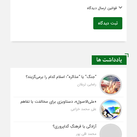
قوانین ارسال دیدگاه
ثبت دیدگاه
یادداشت ها
“جنگ” یا “مذاکره”؛ اسلام کدام را برمی‌گزیند؟
رضایی تربقان
«علی‌الاصول»، دستاویزی برای مخالفت با تفاهم
علی محمد خزاعی
آزادگی یا فرهنگِ گداپروری؟
محمد قلی پور