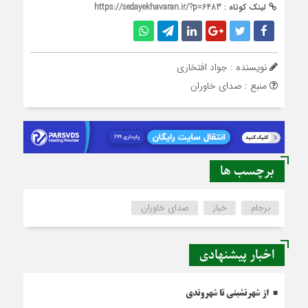
لینک کوتاه :
https://sedayekhavaran.ir/?p=6483
نویسنده : جواد افتخاری
منبع : صدای خاوران
برچسب ها
برجام
خباز
صدای خاوران
اخبار پیشنهادی
از شهرنشینی تا شهروندی