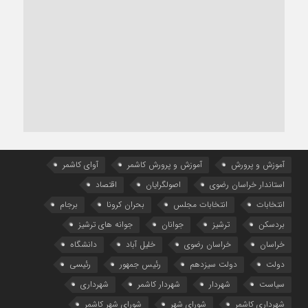
آموزش و پرورش
آموزش و پرورش کاشمر
آوای کاشمر
استاندار خراسان رضوی
اصولگرایان
اقتصاد
انتخابات
انتخابات مجلس
بحران کرونا
برجام
بردسکن
ترشیز
جوانان
جوانه های ترشیز
خراسان
خراسان رضوی
خلیل آباد
دانشگاه
دولت
دولت سیزدهم
رئیس جمهور
رئیسی
سیاست
شهردار
شهردار کاشمر
شهرداری
شهرداری کاشمر
شورای شهر
شورای شهر کاشمر