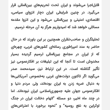
قابل‌اجرا مي‌شوند و ايران تحت تحريم‌هاي بين‌المللي قرار
مي‌گيرد. در چنين شرايطي ايران دچار انزواي سياسي،
اقتصادي، امنيتي و بين‌المللي مي‌شود و اين انزوا مقدمه
مسائلي خواهد شد كه اميدواریم هرگز به آن مرحله نرسيم.
تحلیلگران و صاحب‌نظران همچنین بر این باورند که در حال
حاضر به مدد امپراطوری رسانه‌ای کشورهای غربی، چهره‌ای
که از ایران در مجامع بین‌المللی ترسیم گردیده بسیار
مخدوش است تا آنجا که این تبلیغات بر افکارعمومی نیز
تأثیر گذاشته است. در این ارتباط نیز، سیدمحمد صدر
می‌گوید اگر تاکنون دولت‌هاي غربي به‌خصوص آمريكايي‌ها
به دنبال ضربه زدن به ايران بوده‌اند، ولی مردم دنيا و
افكارعمومي جهان عليه جمهوري‌اسلامي ايران نبوده‌اند. اما
در چند ماه اخير، دو مسئله “اتهام دخالت ايران در جنگ
اوكراين به نفع روسيه” و “نحوه برخورد با اعتراض‌هاي