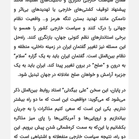
همان سیاست خارجی تکراری و تاکتیک‌های اشتباه، مانند
پیشنهاد توقیف کشتی‌های خارجی یا تهدیدهای بی‌اثر و
ناممکن مانند تهدید بستن تنگه هرمز و… واقعیت نظام
جهانی را درک کنند و سیاست خارجی کشور را همسو با
برخی استاندارهای نظم کنونی جهان، بازنگری کنند. راه‌حل
اين مسئله نيز تغيير گفتمان ايران در زمينه داخلي، منطقه و
نظام بين‌الملل است. گفتمان ايران بايد به يک گزاره “سلام”
به درون و “صلح” در برون تغيير پيدا کند. ايران بايد به يک
جزيره آرامش و خواهان صلح عادلانه در جهان تبديل شود.
در پایان، این سخن “علی بیگدلی”
استاد روابط بین‌الملل
ذکر
می‌شود که
می‌گوید: «واقعیت این است که ما دو راه بیشتر
نداریم. یکی این است که سعی کنیم مذاکرات را به جریان
بیاندازیم و اروپایی‌ها و آمریکایی‌ها را پای میز مذاکره
بکشانیم یا این‌که به سمت کره‌شمالی شدن پیش برویم. این
دو راه، نتیجه سیاست خارجی منفعلانه و اشتباهی است که