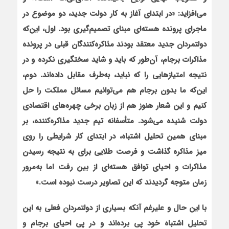
می‌افزاید: «در ابتداي آغاز به كار دولت جديد، دو موضوع در
ماجرای پرونده هسته‌ای مبنای تصمیم‌گیری بود. اول، این‌که
دولتمردان جدید معتقد بودند مذاكره‌كنندگان قبلي در پرونده
مذاكرات برجام، آن‌طور كه بايد و شايد سختگيري نكرده و در
نتيجه امتيازهايي را كه نبايد، به‌طرف مقابل داده‌اند. دوم،
اين‌كه ما بدون برجام هم مي‌توانيم مسائل مملكت را حل
كنيم و این شعار هنوز هم از زبان برخي چهره‌هاي اقتصادي
دولت شنيده مي‌شود. متأسفانه تيم جديد مذاکره‌کننده، بر‌
مبناي همين تحلیل اشتباه، در ابتداي كار شرايطي را روي
ميز مذاكره گذاشت و فرصت طلايي براي به نتيجه رسيدن
مذاكرات و احياي توافق هسته‌اي از بين رفت اما به‌مرور
زمان متوجه گردیدند كه اين تصاوير درست نبوده است.»
با این حال و علی‏رغم آن‏که بسیاری از دولتمردان فعلی به این
تحلیل اشتباه خود پی برده‌اند و در پی احیای برجام و