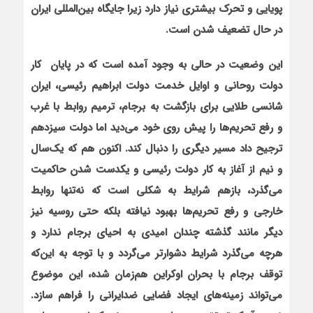
پویایی و تحرک بیشتری نیاز دارد زیرا جايگاه بین‌المللی ايران
در حال تضعيف شدن است.
این وضعیت در حالی به وجود آمده است که در پایان
کار
دولت روحانی و اوایل خدمت دولت ابراهيم رئيسي، ایران
شانسي طلايي براي بازگشت به برجام، ترميم روابط با غرب
و رفع تحريم‌ها را پيش روي خود مي‌ديد اما دولت سيزدهم
ترجيح داد مسير دیگری را دنبال كند. اكنون هم که يك‌سال
و نيم از آغاز به كار دولت رئیسی و يکدست شدن حاکميت
می‌گذرد، بازهم شرايط به شکلي است که نه‌تنها روابط
خارجی و رفع تحریم‌ها بهبود نیافته بلکه حتي روسيه نيز
ديگر مانند گذشته چندان اميدي به احياي برجام ندارد و
هرچه مي‌گذرد شرايط دشوارتر مي‌گردد و با توجه به اين‌که
توقف برجام با بحران اوکراين هم‌زمان شده، اين موضوع
مي‌تواند زمينه‌هاي ايجاد فضايي ضدايراني را فراهم سازد.