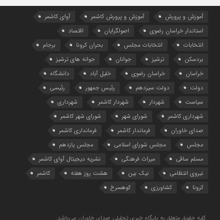
آموزش و پرورش
آموزش و پرورش کاشمر
آوای کاشمر
استاندار خراسان رضوی
اصولگرایان
اقتصاد
انتخابات
انتخابات مجلس
بحران کرونا
برجام
بردسکن
ترشیز
جوانان
جوانه های ترشیز
خراسان
خراسان رضوی
خلیل آباد
دانشگاه
دولت
دولت سیزدهم
رئیس جمهور
رئیسی
سیاست
شهردار
شهردار کاشمر
شهرداری
شهرداری کاشمر
شورای شهر
شورای شهر کاشمر
صدای خاوران
فرماندار کاشمر
فرمانداری کاشمر
مجلس
مجلس شورای اسلامی
مجلس یازدهم
مسلم ساقی
میراث فرهنگی
نشریه دیجیتال آوای کاشمر
نیروی انتظامی
نیک بین
هشت روز هفته
کاشمر
کرونا
کشاورزی
کوهسرخ
کلیه حقوق متعلق به پایگاه خبری تحلیلی صدای خاوران می‌باشد.