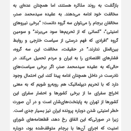
بازگشت به روند مذاکره هستند، اما همچنان عده‌ای به
مخالفت خود ادامه می‌دهند. به عقیده سیدمحمد صدر،
مخالفان برجام را می‌توان سه گروه دانست: “برخي نيروهاي
امنيتي”، “كساني كه از تحريم‌ها سود مي‌برند” و سومين
گروه “افرادي كه فهم درستي از سياست خارجي و روابط
بين‌الملل ندارند.” در حقيقت، مخالفت اين سه گروه،
فشارهاي اقتصادي را به ايران و مردم تحميل مي‌كند. در
حالی‌که به عقیده سیدمحمد صدر، اگر برخي سياست‌هاي
نادرست در داخل همچنان ادامه پيدا كند، اين احتمال وجود
دارد كه با تحريم ديپلماتيك هم روبه‌رو شويم كه به معني
اخراج سفراي ما از برخي كشورها و احضار سفراي اين
كشورها از تهران به پايتخت‌هاي‌شان است و در آن صورت
خطر امنيتي شدن دوباره پرونده ايران نیز بسيار جدي است.
زیرا در صورتی‌که اين اتفاق رخ دهد، قطعنامه‌هاي شوراي
امنيت كه اجراي آن‌ها با برجام متوقف‌شده بود، دوباره