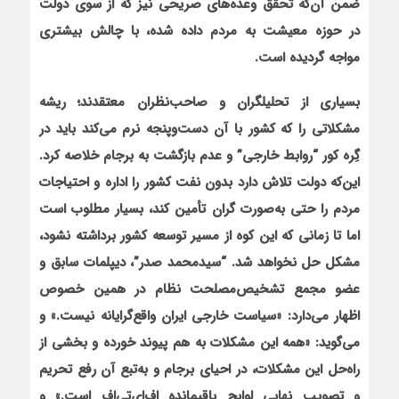
ضمن آن‌که تحقق وعده‌هاي صريحي نیز که از سوی دولت
در حوزه معيشت به مردم داده شده، با چالش بیشتری
مواجه گردیده است.
بسیاری از تحلیلگران و صاحب‌نظران معتقدند؛ ريشه
مشکلاتي را که کشور با آن دست‌وپنجه نرم مي‌کند بايد در
گِره کور “روابط خارجي” و عدم بازگشت به برجام خلاصه کرد.
اين‌که دولت تلاش دارد بدون نفت کشور را اداره و احتياجات
مردم را حتي به‌صورت گران تأمین کند، بسيار مطلوب است
اما تا زماني که این کوه از مسير توسعه کشور برداشته نشود،
مشکل حل نخواهد شد. “سیدمحمد صدر”، دیپلمات سابق و
عضو مجمع تشخیص‌مصلحت نظام در همین خصوص
اظهار می‌دارد: «سياست خارجي ايران واقع‌گرايانه نيست.» و
می‌گوید: «همه اين مشكلات به هم پيوند خورده و بخشي از
راه‌حل اين مشكلات، در احياي برجام و به‌تبع آن رفع تحريم
و تصويب نهايي لوايح باقيمانده اف‌اي‌تي‌اف است.»
و