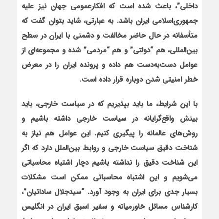
داخلي”، باعث شده است كه افكارعمومي جهان نیز عليه
جمهوري‌اسلامي ايران باشد. به عبارتی، شايد بتوان گفت كه
متأسفانه در حال حاضر مخالفت و دشمني با ايران در سطح
بين‌المللي، هم “دولتي” و هم “مردمي” شده و مجموعه‌اي از
عوامل دست‌به‌دست هم داده و پرونده ايران را در معرض
خطر امنيتي شدن دوباره قرار داده است.
با این شرایط، ما باید بپذیریم که در سياست خارجي، بايد
بينش واقع‌گرايانه در سياست خارجي داشته باشیم و
روش‌هاي عالمانه را پيگيري كنيم. اين عوامل هم نياز به
شناخت دقيق سياست خارجي و روابط بين‌الملل دارد كه اگر
اين شناخت دقيق را نداشته باشيم دچار اشتباه محاسباتي
مي‌شويم و اين اشتباه محاسباتي ممكن است مشكلات
بسيار جدي براي ايران به وجود آورد. “سیدجلال ساداتیان”،
کارشناس مسائل خاورمیانه و سفیر اسبق ایران در انگلیس