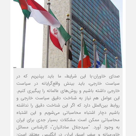
صدای خاوران-با این شرایط، ما باید بپذیریم که در
سياست خارجي، بايد بينش واقع‌گرايانه در سياست
خارجي داشته باشیم و روش‌هاي عالمانه را پيگيري كنيم.
اين عوامل هم نياز به شناخت دقيق سياست خارجي و
روابط بين‌الملل دارد كه اگر اين شناخت دقيق را نداشته
باشيم دچار اشتباه محاسباتي مي‌شويم و اين اشتباه
محاسباتي ممكن است مشكلات بسيار جدي براي ايران
به وجود آورد. "سیدجلال ساداتیان"، کارشناس مسائل
خاورمیانه و سفیر اسبق ایران در انگلیس معتقد است: