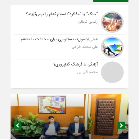
“جنگ” یا “مذاکره”؛ اسلام کدام را برمی‌گزیند؟
رضایی تربقان
«علی‌الاصول»، دستاویزی برای مخالفت با تفاهم
علی محمد خزاعی
آزادگی یا فرهنگِ گداپروری؟
محمد قلی پور