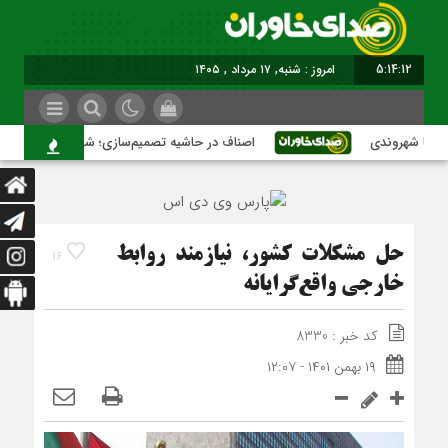
5:14:13
امروز : شنبه, ۱۷ مرداد , ۱۴۰۵
شهروندی
اصناف در حاشیه تصمیم‌سازی؛ شهر بدون بازار به کجا م
حل مشکلات کشور، نیازمند روابط
16
خارجی واقع‌گرایانه
کد خبر : 8330
۱۹ بهمن ۱۴۰۱ - ۱۲:۰۷