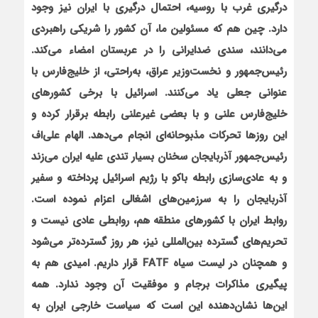
درگیری غرب با روسیه، احتمال درگیری با ایران نیز وجود
دارد. چین هم که مسئولین ما، آن کشور را شریکی راهبردی
می‌دانند، سندی ضدایرانی را در عربستان امضاء می‌کند.
رئیس‌جمهور و نخست‌وزیر عراق، به‌راحتی، از خلیج‌فارس با
عنوانی جعلی یاد می‌کنند. اسرائيل با برخي كشورهاي
خليج‌فارس علني و با بعضي غيرعلني رابطه برقرار كرده و
این روزها تحرکات مذبوحانه‌ای انجام می‌دهد. الهام علي‌اف
رئيس‌جمهور آذربايجان سخنان بسيار تندي عليه ايران مي‌زند
و به عادي‌سازي رابطه باكو با رژيم اسرائيل پرداخته و سفير
آذربايجان را به سرزمين‌هاي اشغالي اعزام نموده است.
روابط ایران با کشورهای منطقه هم، روابطی عادی نیست و
تحریم‌های گسترده بین‌المللی نیز، هر روز گسترده‌تر می‌شود
و همچنان در لیست سیاه
FATF
قرار داریم. امیدی هم به
پیگیری مذاکرات برجام و موفقیت آن وجود ندارد. همه
این‌ها نشان‌دهنده اين است كه سياست خارجي ايران به