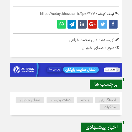
لینک کوتاه :
https://sedayekhavaran.ir/?p=6323
نویسنده : علی محمد خزاعی
منبع : صدای خاوران
برچسب ها
اصولگرایان
برجام
دولت رئیسی
صدای خاوران
مذاکرات
اخبار پیشنهادی