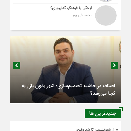
آزادگی یا فرهنگِ گداپروری؟
محمد قلی پور
اصناف در حاشیه تصمیم‌سازی؛ شهر بدون بازار به
کجا می‌رسد؟
جديدترين ها
از شهرنشینی تا شهروندی