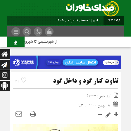
7:39:59
برابر با : Friday - 7 August - 2026
از شهرنشینی تا شهروندی
تفاوت کنار گود و داخل گود
32
کد خبر : 6323
۱۸ بهمن ۱۴۰۰ - ۹:۳۹