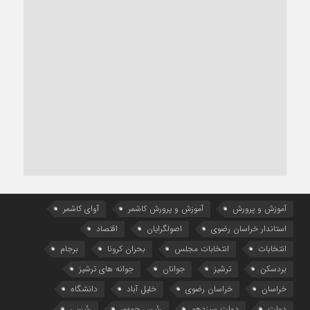
آموزش و پرورش
آموزش و پرورش کاشمر
آوای کاشمر
استاندار خراسان رضوی
اصولگرایان
اقتصاد
انتخابات
انتخابات مجلس
بحران کرونا
برجام
بردسکن
ترشیز
جوانان
جوانه های ترشیز
خراسان
خراسان رضوی
خلیل آباد
دانشگاه
دولت
دولت سیزدهم
رئیس جمهور
رئیسی