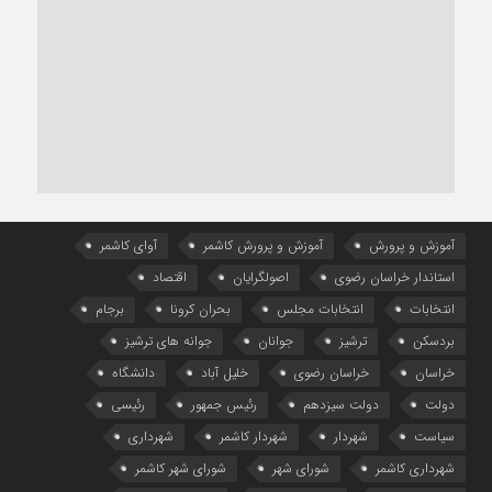
آموزش و پرورش
آموزش و پرورش کاشمر
آوای کاشمر
استاندار خراسان رضوی
اصولگرایان
اقتصاد
انتخابات
انتخابات مجلس
بحران کرونا
برجام
بردسکن
ترشیز
جوانان
جوانه های ترشیز
خراسان
خراسان رضوی
خلیل آباد
دانشگاه
دولت
دولت سیزدهم
رئیس جمهور
رئیسی
سیاست
شهردار
شهردار کاشمر
شهرداری
شهرداری کاشمر
شورای شهر
شورای شهر کاشمر