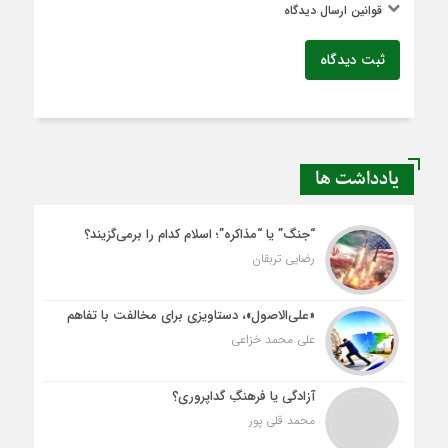
قوانین ارسال دیدگاه
ثبت دیدگاه
یادداشت ها
“جنگ” یا “مذاکره”؛ اسلام کدام را برمی‌گزیند؟
رضایی تربقان
«علی‌الاصول»، دستاویزی برای مخالفت با تفاهم
علی محمد خزاعی
آزادگی یا فرهنگِ گداپروری؟
محمد قلی پور