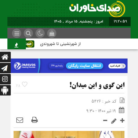
19:21:00
برابر با : Thursday - 6 August - 2026
از شهرنشینی تا شهروندی
اصناف در
این گوی و این میدان!
28
کد خبر : 5426
۱۹ تیر ۱۴۰۰ - ۹:۳۰