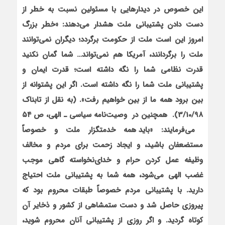
این خصوص در دیدارهایی با مسئولین نسبت به خطر از
دست دادن پشتیبانی ملت هشدار می‌دهند: «خطر بزرگ
امروز این است ملت از حکومت برگردد؛ دیگران نمی‌توانند
ملت را برگردانند، آمریکا هم نمی‌تواند… شما گمان نکنید
قدرت نظامی شما را نگه داشته است؛ قدرت ایمان و
پشتیبانی ملت شما را نگه داشته است. اگر این پشتوانه از
بین برود همه ما از بین خواهیم رفت». (به نقل از تابناک
3/10/98).
هم‏چنین در
وصیت‌نامه سیاسی ـ الهی، ص ۵۴
می‌فرمایند:
«
باید همه خدمتگزار ملت و خصوصاً
مستضعفان باشید، و ایجاد زحمت برای مردم و مخالف
وظیفه عمل کردن حرام و خدای‌نخواسته گاهی موجب
غضب الهی می‌شود، همۀ شما به پشتیبانی ملت احتیاج
دارید. با پشتیبانی مردم خصوصاً طبقات محروم بود که
پیروزی حاصل شد و دست ستم‏شاهی از کشور و ذخایر آن
کوتاه گردید. و اگر روزی از پشتیبانی آنان محروم شوید،