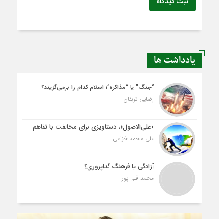
ثبت دیدگاه
یادداشت ها
“جنگ” یا “مذاکره”؛ اسلام کدام را برمی‌گزیند؟
رضایی تربقان
«علی‌الاصول»، دستاویزی برای مخالفت با تفاهم
علی محمد خزاعی
آزادگی یا فرهنگِ گداپروری؟
محمد قلی پور