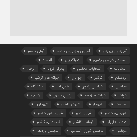
آموزش و پرورش
آموزش و پرورش کاشمر
آوای کاشمر
استاندار خراسان رضوی
اصولگرایان
اقتصاد
انتخابات
انتخابات مجلس
بحران کرونا
برجام
بردسکن
ترشیز
جوانان
جوانه های ترشیز
خراسان
خراسان رضوی
خلیل آباد
دانشگاه
دولت
دولت سیزدهم
رئیس جمهور
رئیسی
سیاست
شهردار
شهردار کاشمر
شهرداری
شهرداری کاشمر
شورای شهر
شورای شهر کاشمر
صدای خاوران
فرماندار کاشمر
فرمانداری کاشمر
مجلس
مجلس شورای اسلامی
مجلس یازدهم