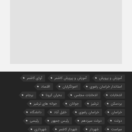
آموزش و پرورش
آموزش و پرورش کاشمر
آوای کاشمر
استاندار خراسان رضوی
اصولگرایان
اقتصاد
انتخابات
انتخابات مجلس
بحران کرونا
برجام
بردسکن
ترشیز
جوانان
جوانه های ترشیز
خراسان
خراسان رضوی
خلیل آباد
دانشگاه
دولت
دولت سیزدهم
رئیس جمهور
رئیسی
سیاست
شهردار
شهردار کاشمر
شهرداری