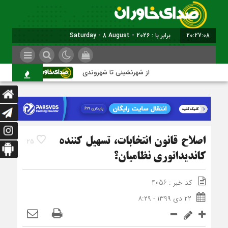
20:27:09
برابر با : Saturday - 8 August - 2026
از شهرنشینی تا شهروندی
اصناف در حاشیه
اصلاح قانون انتخابات، تسهیل کننده
25
کاندیداتوری نظامیان؟
کد خبر : 4056
۲۲ دی ۱۳۹۹ - ۸:۲۹