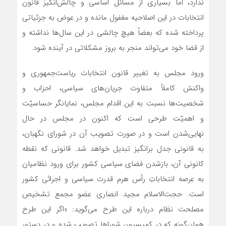
ندارد، اما بسياري از مسائل اساسي و چالش‌انگيز قانون
انتخابات در این اصلاحيه مغفول مانده و در عوض به جزئياتي
پرداخته ‌شده كه بعضاً هيچ چالشي در اين سال‌ها نداشته و
از قضا خود مي‌تواند منجر به بروز مشكلاتی در آينده شود.
ورود مجلس به تغییر قانون انتخابات ریاست‌جمهوری و
واکنش کاملاً متفاوت جریان‌های سیاسی، احزاب و
شخصیت‌ها نسبت به این اقدام مجلس، نمایانگر حساسیّت
و اهمیّت طرحی است که اکنون در مجلس در حال
نهایی‌شدن است و در صورت تصویب آن در شورای نگهبان،
به قانونی جدل ‌برانگیز تبدیل خواهد شد. قانونی که نقطه
کانونی آن، بازشدن فضای سیاسی کشور برای ورود نظامیان
به عرصه انتخاباتِ رأس هرم قدرت سیاسی و اجرائی کشور
است. حجت‌الاسلام مجید انصاری عضو مجمع تشخيص
مصلحت نظام درباره این طرح می‌گوید: «اگر اين طرح
همان‌گونه که در کميسيون شوراها تصويب شده و در دستور