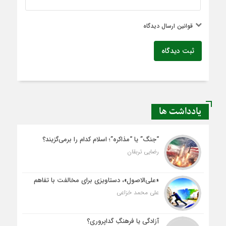
قوانین ارسال دیدگاه
ثبت دیدگاه
یادداشت ها
“جنگ” یا “مذاکره”؛ اسلام کدام را برمی‌گزیند؟
رضایی تربقان
«علی‌الاصول»، دستاویزی برای مخالفت با تفاهم
علی محمد خزاعی
آزادگی یا فرهنگِ گداپروری؟