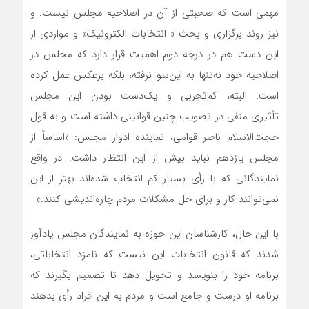
مهمي است كه صحبتي از آن در اصلاحيه مجلس نيست. و
نیز روند برگزاري و بحث « انتخابات الكترونيك» و مواردي از
اين دست هم در درجه دوم اهميت قرار دارد كه مجلس در
اصلاحيه خود نه‌تنها به اين‌سو نرفته، بلكه برعكس عمل كرده
است. البته، کم‌تجربي و يک‌دست بودن اين مجلس
تأثيري منفی در تصویب چنین قوانینی داشته است و به قول
حجت‌الاسلام ناصر قوامی، نماینده ادوار مجلس: «اساساً‌ از
مجلس یازدهم نباید بیش از این انتظار داشت. در واقع
نمایندگانی که با رأی بسیار کم انتخاب شده‌اند بهتر از این
نمی‌توانند کار و برای حل مشکلات مردم چاره‌اندیشی کنند.»
با این حال، کارشناسان این حوزه به نمایندگان مجلس یادآور
شدند که قانون انتخابات اين نيست که نامزد انتخاباتي،
برنامه خود را بنويسد و تحويل دهد تا تصميم بگيرند که
برنامه او درست و جامع است و مردم به اين افراد رأي بدهند