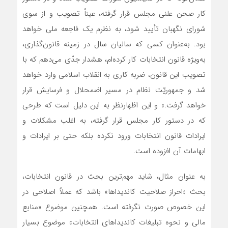
کار صحن علني مجلس قرار گرفته، عيناً تصويب و از سوي
شوراي نگهبان تأييد شود، به نظرم يک فاجعه ملي خواهد
بود. به‌عنوان کسي که ساليان سال در زمينه قانون‌گذاري،
به‌ويژه قانون انتخابات کار کرده‌ام، هشدار جدّي مي‌دهم که با
تصويب اين قانون، ضربه کاري به انقلاب اسلامي وارد خواهد
شد و جمهوريّت نظام در مسير اضمحلال و فرسايش قرار
خواهد گرفت.» و این اظهارنظر به این دلیل است که طرحی
که در دستور کار مجلس قرار گرفته، به اغلب مشکلات و
ایرادات قانون انتخابات ورود نکرده بلکه حتی بر ایرادات و
ابهامات آن افزوده است.
به عنوان مثال، شايد مهم‌ترين بحث در قانون انتخابات،
بحث «احراز صلاحيت كانديداها» باشد كه عملاً اصلاحي در
این خصوص صورت نگرفته است. همچنين موضوع «منابع
مالي و نحوه تبليغات كانديداهاي انتخابات» موضوع بسيار