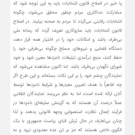
یا خیر. در اصلاح قانون انتخابات باید به این توجه شود که
مشارکت حداکثري مردم چطور محقق مي‌شود، چگونه
انتخابات رقابتي مي‌گردد تا مردم به صحنه بيايند. در اصلاح
قانون انتخابات بايد سازوکاری تعریف گردد که رسانه ملي
بي‌طرف باشد و امکانات خود را در اختيار همه قرار دهد،
دستگاه قضایي و نيروهاي مسلح چگونه بي‌طرفي خود را
حفظ کنند، منبع درآمدي تبليغات نامزدها معين شود و خود
شوراي نگهبان بي‌طرف باشد. اما اکنون مشاهده می‌شود که
نمايندگان چشم خود را بر اين نکات بسته‌اند و این طرح اگر
چه ظاهراً با هدف تعیین معیارها و شرایط نامزدها توسط
آنان ارائه شده است، اما به نظر می‌رسد نمایندگان انقلابی
عملاً درصدد آن هستند که به گزینش سلیقه‌ای نامزدها در
فرآیند اِعمال نظارت استصوابی وجهه‌ قانونی بدهند و لذا
چنان بی‌‌تعارف در حال بُرش قبای ریاست جمهوری با یک
الگوی خاص هستند که جز بر تن عده معدودی نرود و به