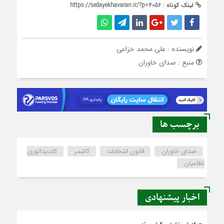
لینک کوتاه :
https://sedayekhavaran.ir/?p=4056
نویسنده : علی محمد خزاعی
منبع : صدای خاوران
برچسب ها
صدای خاوران
قانون انتخابات
کاشمر
کاندیداتوری
نظامیان
اخبار پیشنهادی