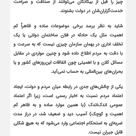
چيز را قبل از بيگانگان می
توانند از صداقت و صراحت
خدمت
گزاران
شان در دولت بشنوند.
شايد به نظر برسد برخی موضوعات ساده و ظاهراً کم
اهميت مثل يک حادثه در فلان ساختمان دولتی يا يک
تخلف اداری در بهمان سازمان چيزی نيست که به سرعت و
با دقت به مردم اطلاع داده شود و چنين مواردی در مقابل
مسائل کلان و با اهميتی چون اتفاقات این‌روزهای کشور و یا
بحران‌های بین‌المللی به حساب نمی
آيد.
يکی از چالش
های جدی در رابطه ميان مردم و دولت، ايجاد
اعتماد مردم نسبت به اخبار رسمی است، زيرا اگر اعتماد
عمومی اندک‌اندک (با همين موارد ساده و به ظاهر کم
اهميت و کوچک) آسيب ديد و ضعيف شد، در دراز مدت
ضربه
ای به استحکام اجتماعی وارد می
شود که به هيچ شکلی
قابل جبران نيست.