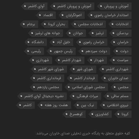
آموزش و پرورش
آموزش و پرورش کاشمر
آوای کاشمر
استاندار خراسان رضوی
اصولگرایان
اقتصاد
انتخابات
انتخابات مجلس
بحران کرونا
برجام
بردسکن
ترشیز
جوانان
جوانه های ترشیز
خراسان
خراسان رضوی
خلیل آباد
دانشگاه
دولت
دولت سیزدهم
رئیس جمهور
رئیسی
سیاست
شهردار
شهردار کاشمر
شهرداری
شهرداری کاشمر
شورای شهر
شورای شهر کاشمر
صدای خاوران
فرماندار کاشمر
فرمانداری کاشمر
مجلس
مجلس شورای اسلامی
مجلس یازدهم
مسلم ساقی
میراث فرهنگی
نشریه دیجیتال آوای کاشمر
نیروی انتظامی
نیک بین
هشت روز هفته
کاشمر
کرونا
کشاورزی
کوهسرخ
کلیه حقوق متعلق به پایگاه خبری تحلیلی صدای خاوران می‌باشد.