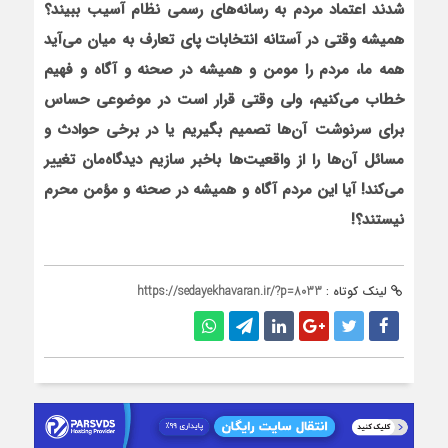
شدند اعتماد مردم به رسانه
های رسمی نظام آسيب ببيند؟
هميشه وقتی در آستانه انتخابات پای تعارف به ميان می
آيد
همه ما، مردم را مومن و هميشه در صحنه و آگاه و فهيم
خطاب می
کنيم، ولی وقتی قرار است در موضوعی حساس
برای سرنوشت آن
ها تصميم بگيريم يا در برخی حوادث و
مسائل آن
ها را از واقعيت
ها باخبر سازيم ديدگاه
مان تغيير
می
کند! آيا اين مردم آگاه و هميشه در صحنه و مؤمن محرم
نيستند؟!
لینک کوتاه :
https://sedayekhavaran.ir/?p=8033