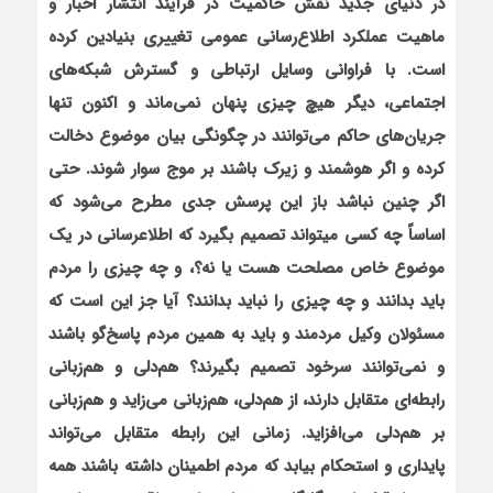
در دنيای جديد نقش حاکميت در فرآيند انتشار اخبار و
ماهيت عملکرد اطلاع
رسانی عمومی تغييری بنيادين کرده
است. با فراوانی وسايل ارتباطی و گسترش شبکه
های
اجتماعی، ديگر هيچ چيزی پنهان نمی
ماند و اکنون تنها
جريان
های حاکم می
توانند در چگونگی بيان موضوع دخالت
کرده و اگر هوشمند و زيرک باشند بر موج سوار شوند. حتی
اگر چنين نباشد باز اين پرسش جدی مطرح می
شود که
اساساً چه کسی می
تواند تصميم بگيرد که اطلاع
رسانی در يک
موضوع خاص مصلحت هست يا نه؟، و چه چيزی را مردم
بايد بدانند و چه چيزی را نبايد بدانند؟ آيا جز اين است که
مسئولان وکيل مردمند و بايد به همين مردم پاسخ
گو باشند
و نمی
توانند سرخود تصميم بگيرند؟ هم
دلی و هم
زبانی
رابطه
ای متقابل دارند، از هم‌
دلی، هم
زبانی می
زايد و هم
زبانی
بر هم
دلی می
افزايد. زمانی اين رابطه متقابل می
تواند
پايداری و استحکام بيابد که مردم اطمينان داشته باشند همه