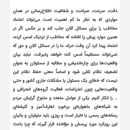
دقت، سرعت، صراحت و شفافيت اطلاع
رسانی در همان
مواردی که به نظر ما کم اهميت است می
تواند اعتماد
مخاطب را برای مسائل کلان جلب کند و بر عکس اگر در
همين موارد پيش پا افتاده که مخاطب از نزديک لمس کرده،
اعتماد پيدا کرد آن وقت حرف ما را در مسائل کلان و دور که
نمی
تواند مستقيماً لمس کند؛ خواهد پذيرفت. نبايد بيان
واقعيت
ها برای چاره
انديشی و مطالبه از مسئولان به عنوان
تضعيف نظام تلقی شود و اساساً معنی حفظ نظام اين
نيست که خطای يک مسئول يا مشکلات جاری کشور و حتی
واقعيت
هايی چون اعتراضات، فعاليت گروه
های انحرافی و
… را انکار کنيم. يکی از عوامل متعدد و متنوع گرايش مردم
به شبکه
های ماهواره
ای برخورد تعارف‌آميز و کليشه
ای
رسانه
های رسمی با اخبار است و روزی بايد متوليان و بانيان
اين رويکرد مورد پرسش و مؤاخذه قرار گيرند که چرا باعث