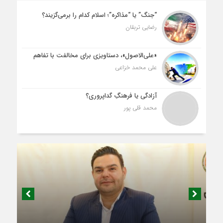
“جنگ” یا “مذاکره”؛ اسلام کدام را برمی‌گزیند؟
رضایی تربقان
«علی‌الاصول»، دستاویزی برای مخالفت با تفاهم
علی محمد خزاعی
آزادگی یا فرهنگِ گداپروری؟
محمد قلی پور