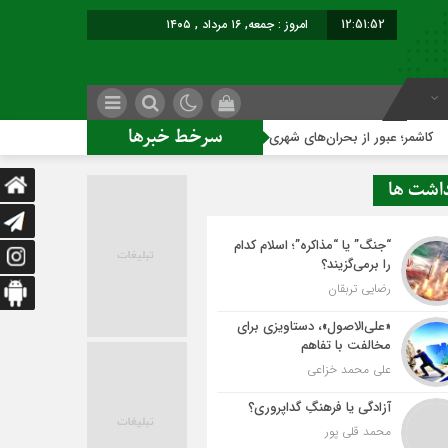
12:51:54
امروز : جمعه, ۱۶ مرداد , ۱۴۰۵
سرخط خبرها
های شهری با نقشه راه عملیاتی
ساخت ساختمان اداری جدید ممنو
داشت ها
“جنگ” یا “مذاکره”؛ اسلام کدام
را برمی‌گزیند؟
رضایی تربقان
«علی‌الاصول»، دستاویزی برای
مخالفت با تفاهم
علی محمد خزاعی
آزادگی یا فرهنگِ گداپروری؟
محمد قلی پور