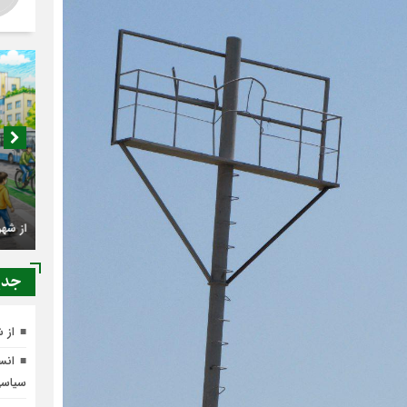
اصناف 
کجا م
جدي
از 
انسج
سیاس