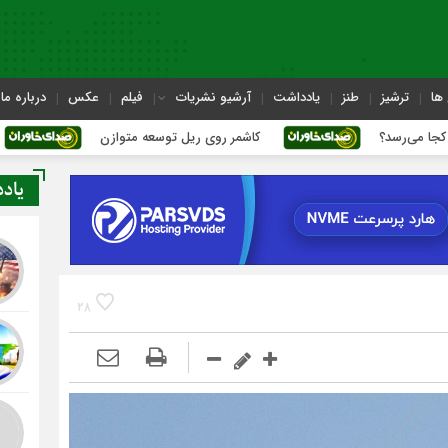
ها
ترشیز
طنز
یادداشت
آرشیو نشریات
فیلم
عکس
درباره ما
کاشمر روی ریل توسعه متوازن
کاشمر؛ عبور از بحران‌
یاد
28