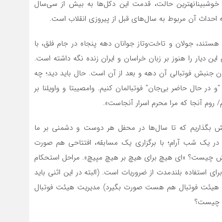
ش‏بینانه‏ترین حالت، قدمت این دکل‌ها به بیش از سی‌سال
احداث آن مربوط به سال‌های قبل از پیروزی انقلاب است.
ه هستند، جولان و تاخت‌وتاز جوانان دهه پنجاه در جام فلق، با
ین دیار را هنوز بر زبان خراسان و ایران زنده نگه داشته است.
ان جنبش فوتبالی آن دهه و بعد از آن است. حال باید دید؛ چه
در حال حاضر بی‌جان” فوتبال‏مان کنیم. وامصیبتا و واویلنا بر
/ روم آنجا که مرا محرم اسرار آنجاست».
یش بگذاریم که تا سال‌ها در محفل هر دوست و دشمنی بر ما
در یک شب آرام؛ با برگزاری یک مسابقه، افتتاحی هم صورت
لش چیست؟ «ای هیچ برای هیچ بر هیچ مپیچ». مراحل استحکام
ی استفاده بلندمدت از ضروریات است. (البته در این اثنی باید
حل هیئت فوتبال هم هست صورت بگیرد) مدیریت هیئت فوتبال
رد چیست؟