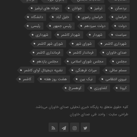
بردسکن
ترشیز
جوانان
جوانه های ترشیز
خراسان
خراسان رضوی
خلیل آباد
دانشگاه
دولت
دولت سیزدهم
رئیس جمهور
رئیسی
سیاست
شهردار
شهردار کاشمر
شهرداری
شهرداری کاشمر
شورای شهر
شورای شهر کاشمر
صدای خاوران
فرماندار کاشمر
فرمانداری کاشمر
مجلس
مجلس شورای اسلامی
مجلس یازدهم
مسلم ساقی
میراث فرهنگی
نشریه دیجیتال آوای کاشمر
نیروی انتظامی
نیک بین
هشت روز هفته
کاشمر
کرونا
کشاورزی
کوهسرخ
کلیه حقوق متعلق به پایگاه خبری تحلیلی صدای خاوران می‌باشد.
طراحی سایت : واحد فنی صدای خاوران